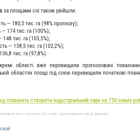
ів за площами сої також увійшли:
ь — 180,5 тис. га (98% прогнозу);
— 174 тис. га (100%);
 148 тис. га (103,5%);
ть — 138,5 тис. га (102,2%);
36,8 тис. га (97,8%).
кремі області вже перевищили прогнозовані показники
ській областях площі під соєю перевищили початкові плани
нці планують створити індустріальний парк на 750 нових ро
бхідний текст і натисніть Ctrl + Enter, щоб повідомити про це редакцію
ожай