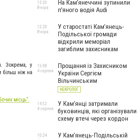
На Камʼянеччині зупинили
13:20
Вчора
п'яного водія Audi
У старостаті Кам’янець-
12:20
Вчора
Подільської громади
відкрили меморіал
загиблим захисникам
. Зокрема, у
Прощання із Захисником
15:08
4 серпня
 більш ніж на
України Сергієм
Вільчинським
НЕКРОЛОГ
бочих місць".
У Кам’янці затримали
14:52
4 серпня
буковинців, які організували
схему втечі через кордон
У Кам’янець-Подільській
10:24