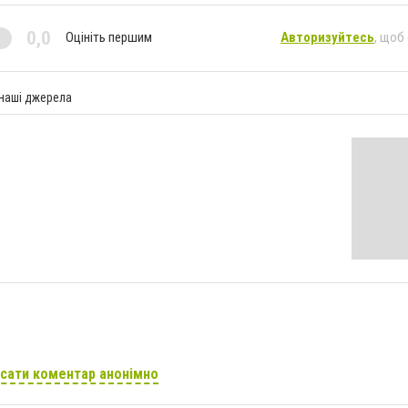
0,0
Оцініть першим
Авторизуйтесь
, щоб
 наші джерела
сати коментар анонімно