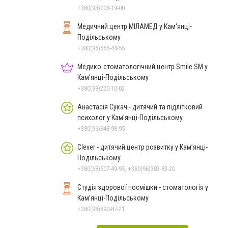
+380(98)008-19-00
Медичний центр МІЛАМЕД у Кам'янці-
Подільському
+380(96)566-44-55
Медико-стоматологічний центр Smile SM у
Кам’янці-Подільському
+380(98)220-10-02
Анастасія Сукач - дитячий та підлітковий
психолог у Кам'янці-Подільському
+380(96)948-98-95
Clever - дитячий центр розвитку у Кам’янці-
Подільському
+380(68)507-49-95, +380(96)383-83-20
Студія здорової посмішки - стоматологія у
Кам’янці-Подільському
+380(98)890-87-21