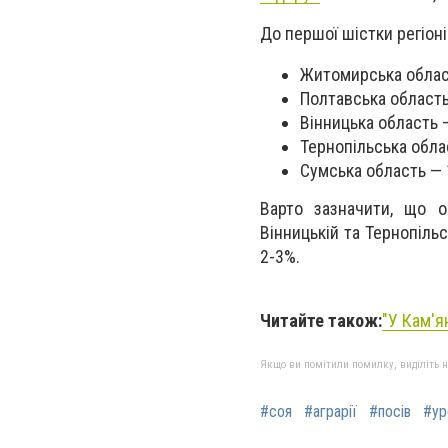
До першої шістки регіон
Житомирська област
Полтавська область 
Вінницька область —
Тернопільська облас
Сумська область — 1
Варто зазначити, що о
Вінницькій та Тернопіль
2-3%.
Читайте також:
"У Кам'я
Якщо ви помітили помилку, виділіть нео
#соя
#аграрії
#посів
#ур