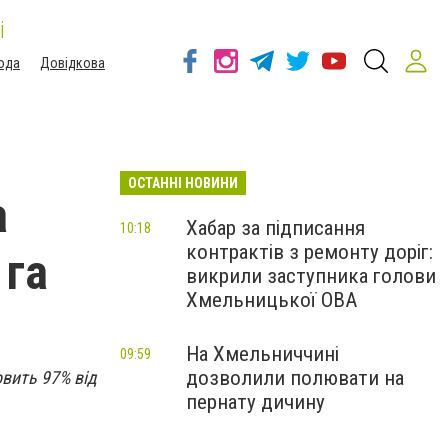
і
ода
Довідкова
ОСТАННІ НОВИНИ
а
Хабар за підписання
10:18
контрактів з ремонту доріг:
 га
викрили заступника голови
Хмельницької ОВА
На Хмельниччині
09:59
дозволили полювати на
овить 97% від
пернату дичину