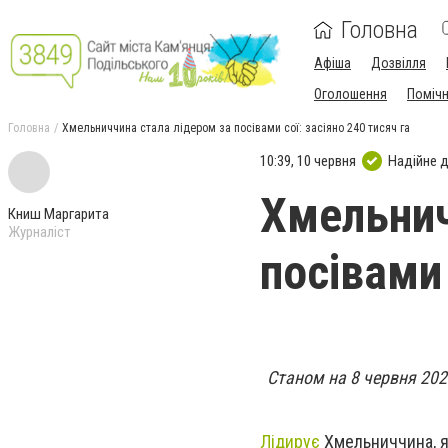
Головна
Афіша
Дозвілля
Оголошення
Поміч
Головна
Хмельниччина стала лідером за посівами сої: засіяно 240 тисяч га
10:39, 10 червня
Надійне 
Хмельнич
Книш Маргарита
Журналіст
посівами 
Станом на 8 червня 2026
Лідирує
Хмельниччина, як