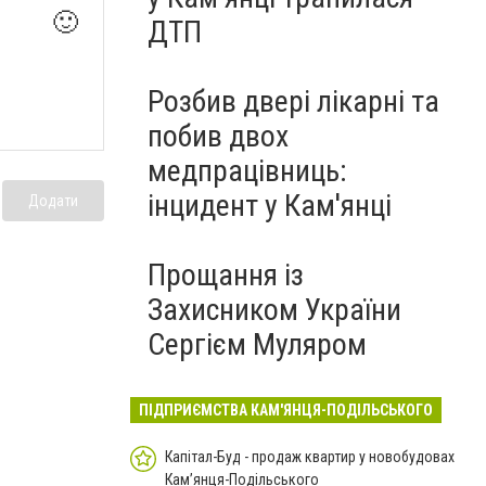
🙂
ДТП
Розбив двері лікарні та
побив двох
медпрацівниць:
інцидент у Кам'янці
Додати
Прощання із
Захисником України
Сергієм Муляром
ПІДПРИЄМСТВА КАМ'ЯНЦЯ-ПОДІЛЬСЬКОГО
Капітал-Буд - продаж квартир у новобудовах
Кам’янця-Подільського