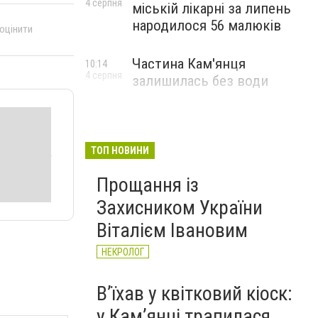
4 серпня
міській лікарні за липень
народилося 56 малюків
 оцінити
Частина Кам'янця
10:14
4 серпня
залишилась без води
ТОП НОВИНИ
Прощання із
Захисником України
Віталієм Івановим
НЕКРОЛОГ
Вʼїхав у квітковий кіоск:
у Камʼянці трапилася