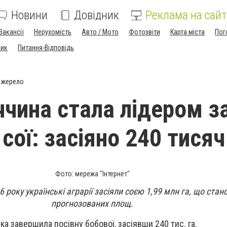
Новини
Довідник
Реклама на сайт
Вакансії
Нерухомість
Авто / Мото
Фотозвіти
Карта міста
Пог
ник
Питання-Відповідь
джерело
чина стала лідером з
сої: засіяно 240 тисяч
Фото: мережа "Інтернет"
 року українські аграрії засіяли соєю 1,99 млн га, що стан
прогнозованих площ.
а завершила посівну бобової, засіявши 240 тис. га.