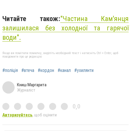
Читайте також:
"Частина Кам'янця
залишилася без холодної та гарячої
води".
Якщо ви помітили помилку, виділіть необхідний текст і натисніть Ctrl + Enter, щоб
повідомити про це редакцію
#поліція
#втеча
#кордон
#канал
#ухилянти
Книш Маргарита
Журналіст
0,0
Авторизуйтесь
, щоб оцінити