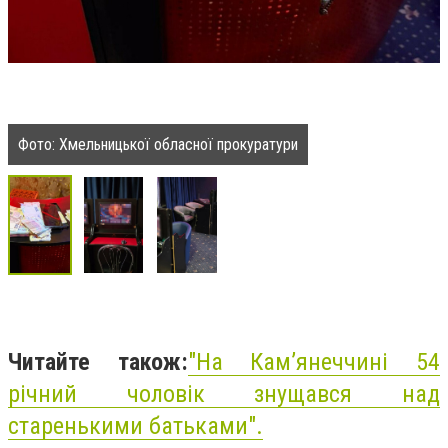
Фото: Хмельницької обласної прокуратури
Читайте також:
"На Кам’янеччині 54
річний чоловік знущався над
старенькими батьками".