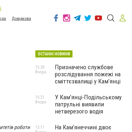
і
ода
Довідкова
ОСТАННІ НОВИНИ
Призначено службове
15:30
Вчора
розслідування пожежі на
сміттєзвалищі у Кам’янці
У Кам’янці-Подільському
15:21
Вчора
патрульні виявили
нетверезого водія
На Камʼянеччині двоє
итетів роботи
15:11