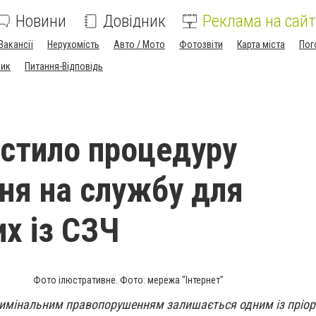
Новини
Довідник
Реклама на сайт
Вакансії
Нерухомість
Авто / Мото
Фотозвіти
Карта міста
Пог
ник
Питання-Відповідь
стило процедуру
ня на службу для
их із СЗЧ
Фото ілюстративне. Фото: мережа "Інтернет"
имінальним правопорушенням залишається одним із пріор