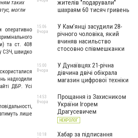
Вчора
жителів "подарували"
нням таких
шахраям 60 тисяч гривень
атус, могли
У Камʼянці засудили 28-
15:06
м оперативно
Вчора
річного чоловіка, який
римінального
вчиняв насильство
) та ст. 408
стосовно співмешканки
 у СЗЧ, швидко
У Дунаївцях 21-річна
15:00
Вчора
 скористалися
дівчина двічі обікрала
нень надходили
магазин цифрової техніки
айті ДБР. Усі
Прощання із Захисником
14:53
Вчора
України Ігорем
овідальності,
Драгусевичем
катимуть лише
НЕКРОЛОГ
Хабар за підписання
10:18