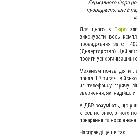
Державного бюро роз
проваджень, але й над
ш
Для цього в
Бюро
зап
виконувати весь компл
провадження за ст. 40
(Дизертирство). Цей алг
пройти усі організаційні
Механізм почав діяти л
понад 1,7 тисячі військ
на телефонну гарячу лі
звернення, які надійшли
У ДБР розуміють, що ріш
хтось не знає, з чого п
покарання та нескінченн
Насправді це не так.