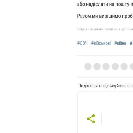
або надіслати на пошту
i
Разом ми вирішимо про
Якщо ви помітили помилку, виділіть нео
#СЗЧ
#військові
#війна
#
Поділіться та підписуйтесь на