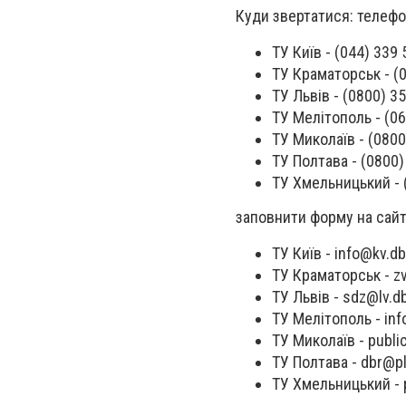
Куди звертатися: телеф
ТУ Київ - (044) 339 
ТУ Краматорськ - (0
ТУ Львів - (0800) 35
ТУ Мелітополь - (06
ТУ Миколаїв - (0800
ТУ Полтава - (0800)
ТУ Хмельницький - (
заповнити форму на сай
ТУ Київ -
info@kv.db
ТУ Краматорськ -
z
ТУ Львів -
sdz@lv.db
ТУ Мелітополь -
inf
ТУ Миколаїв -
publi
ТУ Полтава -
dbr@pl
ТУ Хмельницький -