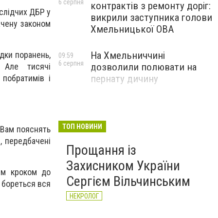
6 серпня
контрактів з ремонту доріг:
слідчих ДБР у
викрили заступника голови
ачену законом
Хмельницької ОВА
На Хмельниччині
ідки поранень,
09:59
6 серпня
дозволили полювати на
 Але тисячі
пернату дичину
 побратимів і
ТОП НОВИНИ
 Вам пояснять
, передбачені
Прощання із
Захисником України
им кроком до
Сергієм Вільчинським
і бореться вся
НЕКРОЛОГ