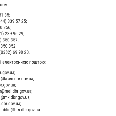
оном
51 35;
44) 339 57 25;
0 356;
1) 239 96 29;
) 350 357;
 350 352;
0382) 69 98 20.
ті електронною поштою:
r.gov.ua
;
v@kram.dbr.gov.ua
;
r.gov.ua
;
o@mel.dbr.gov.ua
;
c@mk.dbr.gov.ua
;
.dbr.gov.ua
;
public@hm.dbr.gov.ua
.