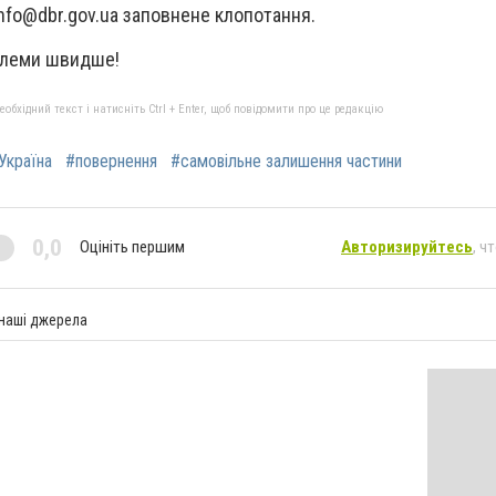
nfo@dbr.gov.ua
заповнене клопотання.
блеми швидше!
бхідний текст і натисніть Ctrl + Enter, щоб повідомити про це редакцію
Україна
#повернення
#самовільне залишення частини
0,0
Оцініть першим
Авторизируйтесь
, ч
 наші джерела