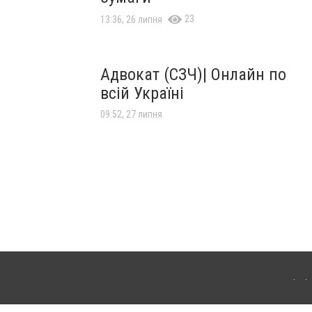
23
13:36, 26 липня
Адвокат (СЗЧ)| Онлайн по
всій Україні
09:52, 27 липня