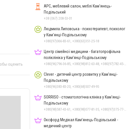
АРС, меблевий салон, меблі Кам'янець-
Подільський
+38 (067) 208-53-01
Людмила Липовська - психотерапевт, психолог
у Кам'янці-Подільському
+380(97)066-83-61, +380(63)351-25-18
Центр сімейної медицини - багатопрофільна
поліклініка у Кам’янці-Подільському
+380(96)796-36-85, +380(98)812-63-48, +380(97)782-45-70
тобы оценить
Clever - дитячий центр розвитку у Кам’янці-
Подільському
+380(96)383-83-20, +380(68)507-49-95
SORRISO - стоматологічна клініка у Кам'янці-
Подільському
+380(98)587-43-61, +380(98)077-81-35, +380(97)375-77-72, +380(97)982-31-07
Оксфорд Медікал Кам’янець-Подільський -
медичний центр