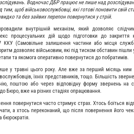
слідувань. Водночас ДБР працює не лише над розслідува
 тим, щоб військовослужбовці, які готові поновити свій ст
видко та без зайвих перепон повернутися у стрій.
ровадили внутрішній механізм, який дозволяє слідчи
екс процесуальних дій щодо підготовки до закриття к
7 ККУ (Самовільне залишення частини або місця служби
оритм дозволяє військовим, які під тиском обставин пішли
 етапи та якомога оперативно повернутися до побратимів.
ише у травні цього року. Але вже за перший місяць ним
овослужбовців, їхніх представників, тощо. Більшість звер
нію, поштою або через відповідну форму звернень на с
 до Бюро, вже на різних стадіях опрацювання.
ення повернутися часто стримує страх. Хтось боїться відп
очати, а хтось переконаний, що після повернення його че
а бюрократія.