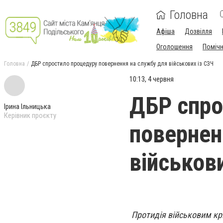
Головна
Афіша
Дозвілля
Оголошення
Поміч
Головна
ДБР спростило процедуру повернення на службу для військових із СЗЧ
10:13, 4 червня
ДБР спро
Ірина Ільницька
Керівник проєкту
повернен
військов
Протидія військовим кр