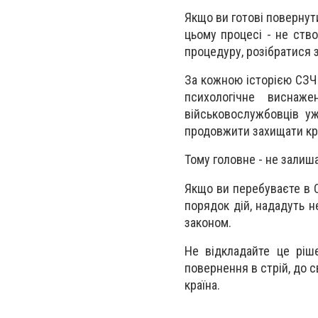
Якщо ви готові повернут
цьому процесі - не ств
процедуру, розібратися
За кожною історією СЗЧ 
психологічне виснаж
військовослужбовців у
продовжити захищати кр
Тому головне - не залиш
Якщо ви перебуваєте в 
порядок дій, нададуть н
законом.
Не відкладайте це ріш
повернення в стрій, до с
країна.