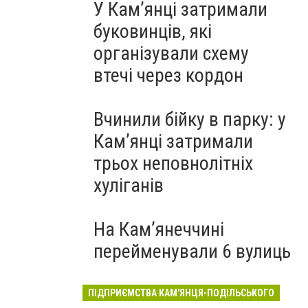
У Кам’янці затримали
буковинців, які
організували схему
втечі через кордон
Вчинили бійку в парку: у
Кам’янці затримали
трьох неповнолітніх
хуліганів
На Камʼянеччині
перейменували 6 вулиць
ПІДПРИЄМСТВА КАМ'ЯНЦЯ-ПОДІЛЬСЬКОГО