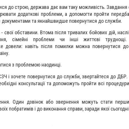
ися до строю, держава дає вам таку можливість. Завдання 
орювати додаткові проблеми, а допомогти пройти передб
 з документами та якнайшвидше повернутися до служби.
- свої обставини. Втома після тривалих бойових дій, насл
ення, сімейні проблеми чи інші життєві труднощі.
же довели: навіть після помилки можна повернутися до
аїну.
атися з проблемою наодинці.
СЗЧ і хочете повернутися до служби, звертайтеся до ДБР.
еобхідні консультації та допоможуть пройти всі процедури
ення. Один дзвінок або звернення можуть стати перш
воїх побратимів і до виконання справи, заради якої сьогодн