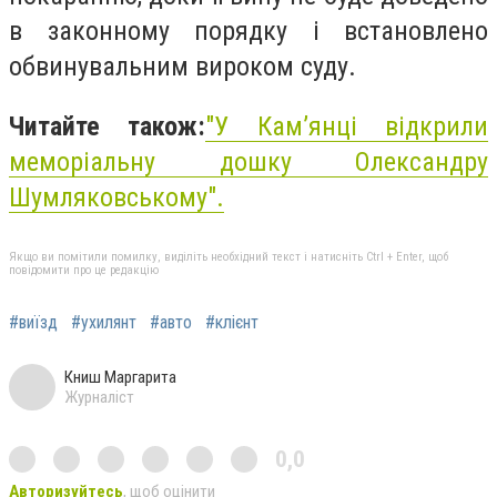
в законному порядку і встановлено
обвинувальним вироком суду.
Читайте також:
"У Кам’янці відкрили
меморіальну дошку Олександру
Шумляковському".
Якщо ви помітили помилку, виділіть необхідний текст і натисніть Ctrl + Enter, щоб
повідомити про це редакцію
#виїзд
#ухилянт
#авто
#клієнт
Книш Маргарита
Журналіст
0,0
Авторизуйтесь
, щоб оцінити