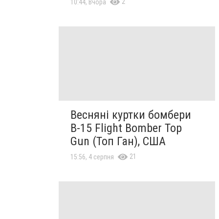
2
10:44, Вчора
Весняні куртки бомбери
B-15 Flight Bomber Top
Gun (Топ Ган), США
21
15:56, 4 серпня