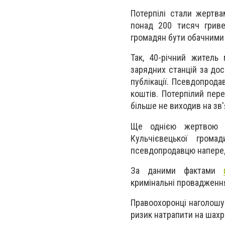
Потерпілі стали жертв
понад 200 тисяч гриве
громадян бути обачними 
Так, 40-річний житель
зарядних станцій за до
публікації. Псевдопрод
коштів. Потерпілий пере
більше не виходив на зв'
Ще однією жертвою ан
Кульчієвецької грома
псевдопродавцю наперед
За даними фактами
кримінальні провадження
Правоохоронці наголошую
ризик натрапити на шахр