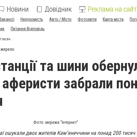
Новини
Довідник
Реклама на сайт
Вакансії
Нерухомість
Авто / Мото
Фотозвіти
Карта міста
Пог
ник
Питання-Відповідь
0 тисяч
джерело
станції та шини оберну
 аферисти забрали по
ч
Фото: мережа "Інтернет"
ї ошукали двох жителів Камʼянеччини на понад 200 тисяч 