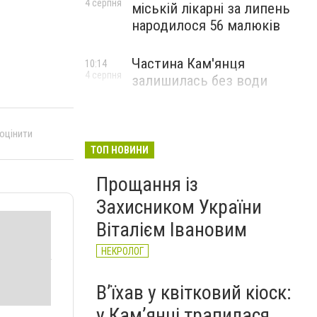
4 серпня
міській лікарні за липень
народилося 56 малюків
Частина Кам'янця
10:14
4 серпня
залишилась без води
 оцінити
ТОП НОВИНИ
Прощання із
Захисником України
Віталієм Івановим
НЕКРОЛОГ
Вʼїхав у квітковий кіоск:
у Камʼянці трапилася