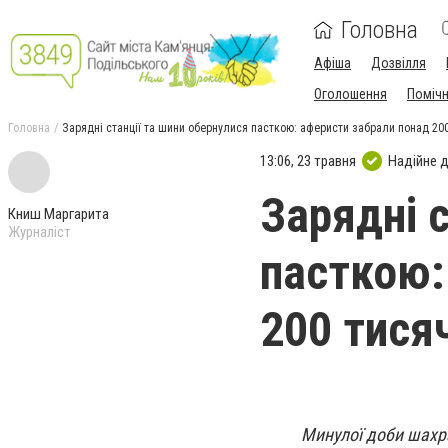
Головна
Афіша
Дозвілля
Оголошення
Поміч
Головна
Зарядні станції та шини обернулися пасткою: аферисти забрали понад 20
13:06, 23 травня
Надійне 
Зарядні 
Книш Маргарита
Журналіст
пасткою:
200 тися
Минулої доби шахра