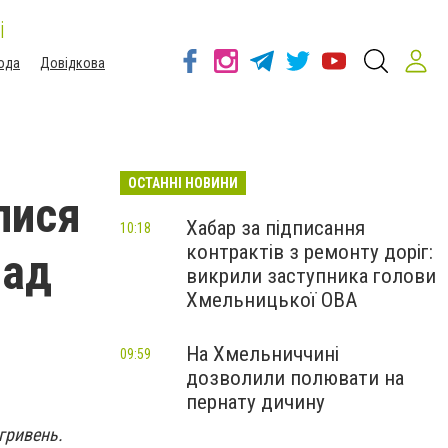
і
ода
Довідкова
ОСТАННІ НОВИНИ
лися
Хабар за підписання
10:18
контрактів з ремонту доріг:
над
викрили заступника голови
Хмельницької ОВА
На Хмельниччині
09:59
дозволили полювати на
пернату дичину
гривень.