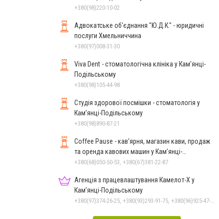
+380(98)220-10-02
Адвокатське об'єднання "Ю.Д.К." - юридичні
послуги Хмельниччина
+380(97)008-31-30
Viva Dent - стоматологічна клініка у Кам'янці-
Подільському
+380(98)105-44-98
Студія здорової посмішки - стоматологія у
Кам’янці-Подільському
+380(98)890-87-21
Coffee Pause - кав’ярня, магазин кави, продаж
та оренда кавових машин у Кам’янці-
Подільському
+380(68)050-50-53, +380(67)381-22-87
Агенція з працевлаштування Камелот-Х у
Кам’янці-Подільському
+380(97)374-26-25, +380(93)293-91-75, +380(96)925-47-71, +380(73)327-54-83