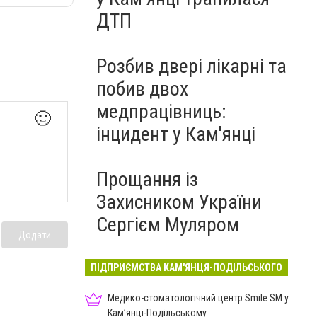
ДТП
Розбив двері лікарні та
побив двох
медпрацівниць:
🙂
інцидент у Кам'янці
Прощання із
Захисником України
Сергієм Муляром
Додати
ПІДПРИЄМСТВА КАМ'ЯНЦЯ-ПОДІЛЬСЬКОГО
Медико-стоматологічний центр Smile SM у
Кам’янці-Подільському