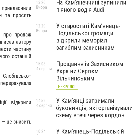
На Камʼянеччині зупинили
13:20
Вчора
и привласнили
п'яного водія Audi
и та просять
У старостаті Кам’янець-
12:20
Вчора
Подільської громади
ю про продаж
відкрили меморіал
аписав автору
загиблим захисникам
нести частину
чого останній
Прощання із Захисником
15:08
4 серпня
України Сергієм
 Слобідсько–
Вільчинським
перерахувала
НЕКРОЛОГ
У Кам’янці затримали
14:52
ції відкрили
4 серпня
буковинців, які організували
схему втечі через кордон
 — це знизить
У Кам’янець-Подільській
10:24