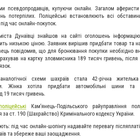
ами псевдопродавців, купуючи онлайн. Загалом аферист
нь потерпілих. Поліцейські встановлюють всі обставин
під час онлайн-покупок.
 міста Дунаївці знайшов на сайті оголошень інформаці
сить низькою ціною. Заявник вирішив придбати товар та н
авець повідомив, що для бронювання покупки необхідно в
рахував на картку зловмисника 189 тисяч гривень, після 
язок.
алогічної схеми шахраїв стала 42-річна жителька
ди. Жінка хотіла придбати автомобільні шини та 
 19 тисяч гривень.
поліцейські
Кам’янець-Подільського райуправління полі
 за ст. 190 (Шахрайство) Кримінального кодексу України.
ть: під час онлайн-шопінгу надавайте перевагу післяплаті
аїв та збереже ваші заощадження.