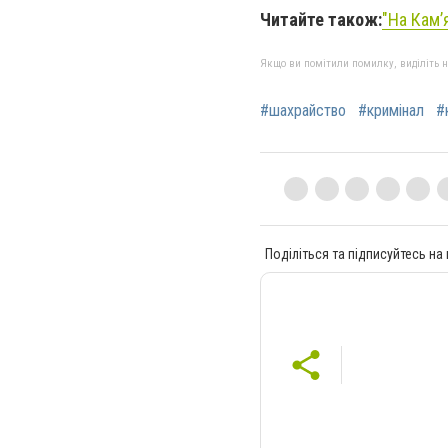
Читайте також:
"На Кам’
Якщо ви помітили помилку, виділіть нео
#шахрайство
#кримінал
#
Поділіться та підписуйтесь на