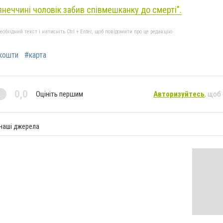
янеччині чоловік забив співмешканку до смерті".
бхідний текст і натисніть Ctrl + Enter, щоб повідомити про це редакцію
кошти
#карта
0,0
Оцініть першим
Авторизуйтесь
, щоб
 наші джерела