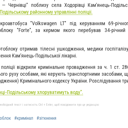
— Чернівці" поблизу села Ходорівці Камʼянець-Подільс
Подільському районному управлінні поліції.
ікроавтобуса "Volkswagen LT" під керуванням 69-річно
блоку "Forte", за кермом якого перебував 34-річний
тоблоку отримав тілесні ушкодження, медики госпіталіз
ення Камʼянець-Подільської лікарні.
 поліції відкрили кримінальне провадження за ч. 1 ст. 2
ого руху особами, які керують транспортними засобами, 
одження) Кримінального кодексу України. Розслідування тр
нці-Подільському хлоруватимуть воду".
бхідний текст і натисніть Ctrl + Enter, щоб повідомити про це редакцію
облок
#кримінал
#зіткнення