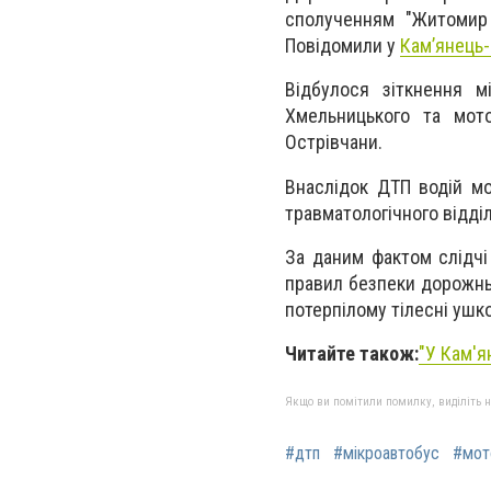
сполученням "Житомир 
Повідомили у
Кам’янець-
Відбулося зіткнення м
Хмельницького та мото
Острівчани.
Внаслідок ДТП водій мо
травматологічного відділ
За даним фактом слідчі
правил безпеки дорожнь
потерпілому тілесні ушк
Читайте також:
"У Кам'я
Якщо ви помітили помилку, виділіть нео
#дтп
#мікроавтобус
#мот