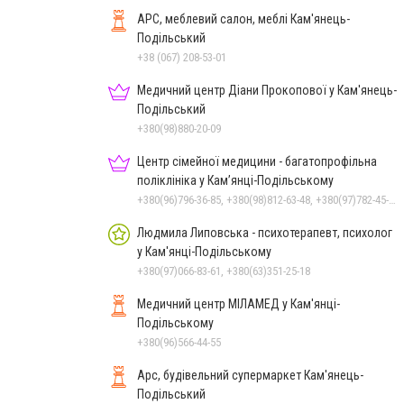
АРС, меблевий салон, меблі Кам'янець-
Подільський
+38 (067) 208-53-01
Медичний центр Діани Прокопової у Кам'янець-
Подільський
+380(98)880-20-09
Центр сімейної медицини - багатопрофільна
поліклініка у Кам’янці-Подільському
+380(96)796-36-85, +380(98)812-63-48, +380(97)782-45-70
Людмила Липовська - психотерапевт, психолог
у Кам'янці-Подільському
+380(97)066-83-61, +380(63)351-25-18
Медичний центр МІЛАМЕД у Кам'янці-
Подільському
+380(96)566-44-55
Арс, будівельний супермаркет Кам'янець-
Подільський