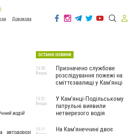
і
ода
Довідкова
ОСТАННІ НОВИНИ
Призначено службове
15:30
Вчора
розслідування пожежі на
сміттєзвалищі у Кам’янці
У Кам’янці-Подільському
15:21
Вчора
патрульні виявили
нетверезого водія
ічний водій
На Камʼянеччині двоє
15:11
а автодорозі