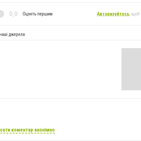
0,0
Оцініть першим
Авторизуйтесь
, щоб
 наші джерела
сати коментар анонімно