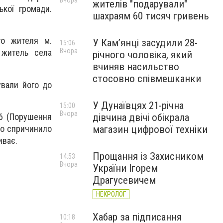
Вчора
жителів "подарували"
ької громади.
шахраям 60 тисяч гривень
го жителя м.
У Камʼянці засудили 28-
15:06
Вчора
 житель села
річного чоловіка, який
вчиняв насильство
стосовно співмешканки
ували його до
У Дунаївцях 21-річна
15:00
Вчора
86 (Порушення
дівчина двічі обікрала
що спричинило
магазин цифрової техніки
иває.
Прощання із Захисником
14:53
Вчора
України Ігорем
Драгусевичем
НЕКРОЛОГ
Хабар за підписання
10:18