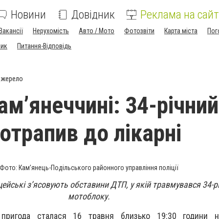
Новини
Довідник
Реклама на сайт
Вакансії
Нерухомість
Авто / Мото
Фотозвіти
Карта міста
Пог
ник
Питання-Відповідь
джерело
амʼянеччині: 34-річний
отрапив до лікарні
Фото: Кам’янець-Подільського районного управління поліції
цейські з’ясовують обставини ДТП, у якій травмувався 34-р
мотоблоку.
 пригода сталася 16 травня близько 19:30 години н