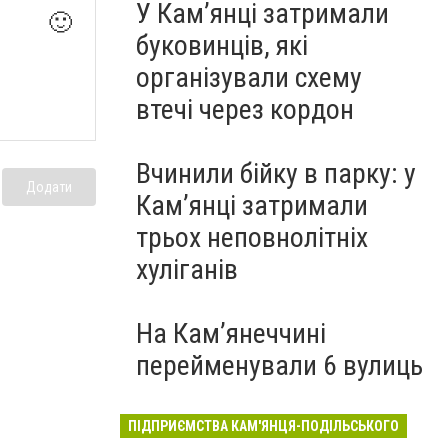
У Кам’янці затримали
🙂
буковинців, які
організували схему
втечі через кордон
Вчинили бійку в парку: у
Додати
Кам’янці затримали
трьох неповнолітніх
хуліганів
На Камʼянеччині
перейменували 6 вулиць
ПІДПРИЄМСТВА КАМ'ЯНЦЯ-ПОДІЛЬСЬКОГО