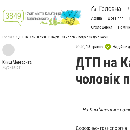
Головна
Афіша
Дозвілля
Оголошення
Поміч
Головна
ДТП на Камʼянеччині: 34-річний чоловік потрапив до лікарні
20:40, 18 травня
Надійне 
ДТП на К
Книш Маргарита
Журналіст
чоловік п
На Камʼянеччині полі
Дорожньо-транспортна