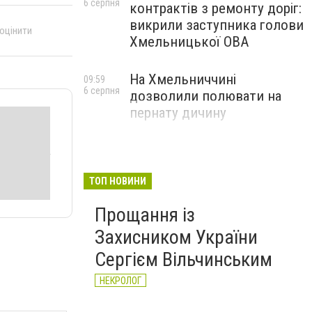
6 серпня
контрактів з ремонту доріг:
викрили заступника голови
 оцінити
Хмельницької ОВА
На Хмельниччині
09:59
6 серпня
дозволили полювати на
пернату дичину
ТОП НОВИНИ
Прощання із
Захисником України
Сергієм Вільчинським
НЕКРОЛОГ