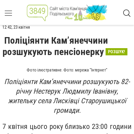
12:42, 23 квітня
Поліціянти Камʼянеччини
розшукують пенсіонерку
РОЗШУК!
Фото ілюстративне. Фото: мережа "Інтернет"
Поліціянти Камʼянеччини розшукують 82-
річну Нестерук Людмилу Іванівну,
жительку села Лисківці Староушицької
громади.
7 квітня цього року близько 23:00 години