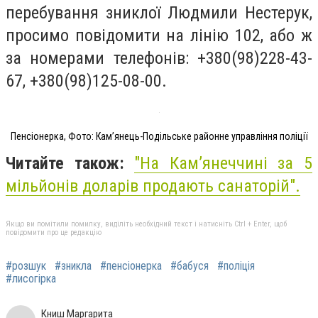
перебування зниклої Людмили Нестерук,
просимо повідомити на лінію 102, або ж
за номерами телефонів: +380(98)228-43-
67, +380(98)125-08-00.
Пенсіонерка, Фото: Кам’янець-Подільське районне управління поліції
Читайте також:
"На Кам’янеччині за 5
мільйонів доларів продають санаторій".
Якщо ви помітили помилку, виділіть необхідний текст і натисніть Ctrl + Enter, щоб
повідомити про це редакцію
#розшук
#зникла
#пенсіонерка
#бабуся
#поліція
#лисогірка
Книш Маргарита