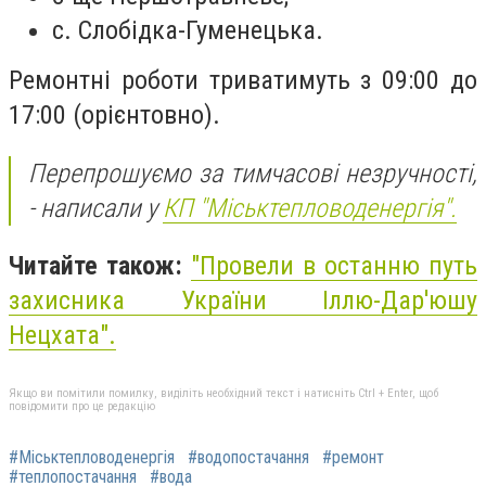
с. Слобідка-Гуменецька.
Ремонтні роботи триватимуть з 09:00 до
17:00 (орієнтовно).
Перепрошуємо за тимчасові незручності,
- написали у
КП "
Міськтепловоденергія".
Читайте також:
"Провели в останню путь
захисника України Іллю-Дар'юшу
Нецхата".
Якщо ви помітили помилку, виділіть необхідний текст і натисніть Ctrl + Enter, щоб
повідомити про це редакцію
#Міськтепловоденергія
#водопостачання
#ремонт
#теплопостачання
#вода