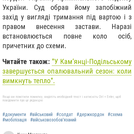
України. Суд обрав йому запобіжний
захід у вигляді тримання під вартою і з
правом внесення застави. Наразі
встановлюється повне коло осіб,
причетних до схеми.
Читайте також:
"У Кам’янці-Подільському
завершується опалювальний сезон: коли
вимкнуть тепло".
Якщо ви помітили помилку, виділіть необхідний текст і натисніть Ctrl + Enter, щоб
повідомити про це редакцію
#документи
#військовий
#солдат
#держкордон
#схема
#мобілізація
#військовозобов'язаний