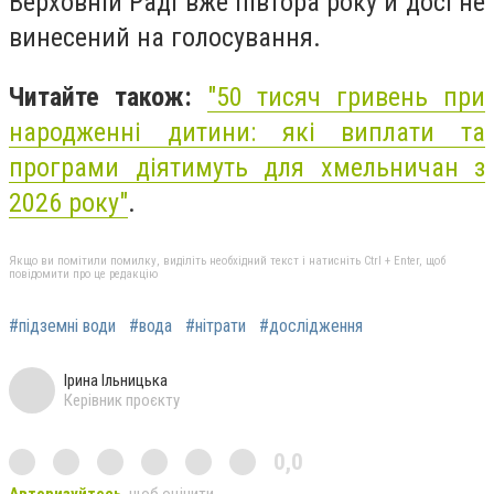
Верховній Раді вже півтора року й досі не
винесений на голосування.
Читайте також:
"
50 тисяч гривень при
народженні дитини: які виплати та
програми діятимуть для хмельничан з
2026 року"
.
Якщо ви помітили помилку, виділіть необхідний текст і натисніть Ctrl + Enter, щоб
повідомити про це редакцію
#підземні води
#вода
#нітрати
#дослідження
Ірина Ільницька
Керівник проєкту
0,0