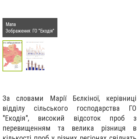
Мапа
Зображення: ГО "Екодія"
За словами Марії Бєлкіної, керівниці
відділу сільського господарства ГО
"Екодія", високий відсоток проб з
перевищенням та велика різниця в
кількості проб у різних регіонах свідчать