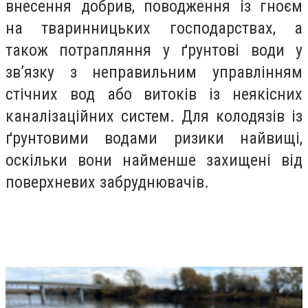
внесення добрив, поводження із гноєм
на тваринницьких господарствах, а
також потрапляння у ґрунтові води у
зв’язку з неправильним управлінням
стічних вод або витоків із неякісних
каналізаційних систем. Для колодязів із
ґрунтовими водами ризики найвищі,
оскільки вони найменше захищені від
поверхневих забруднювачів.