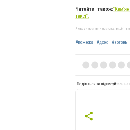
Читайте також:
"Кам’я
таксі".
Якщо ви помітили помилку, виділіть нео
#пожежа
#дснс
#вогонь
Поділіться та підписуйтесь на