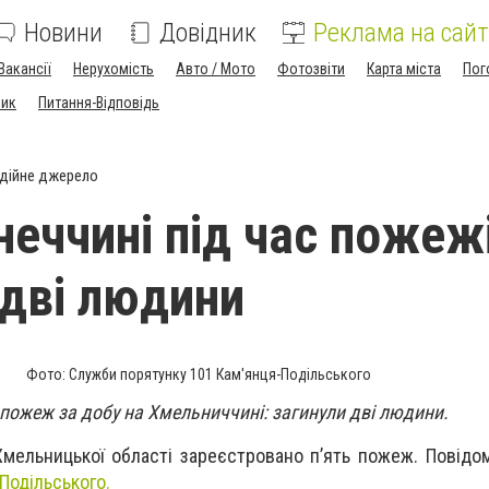
Новини
Довідник
Реклама на сайт
Вакансії
Нерухомість
Авто / Мото
Фотозвіти
Карта міста
Пог
ник
Питання-Відповідь
дійне джерело
неччині під час пожеж
 дві людини
Фото: Служби порятунку 101 Кам'янця-Подільського
 пожеж за добу на Хмельниччині: загинули дві людини.
 Хмельницької області зареєстровано п’ять пожеж. Повід
Подільського.