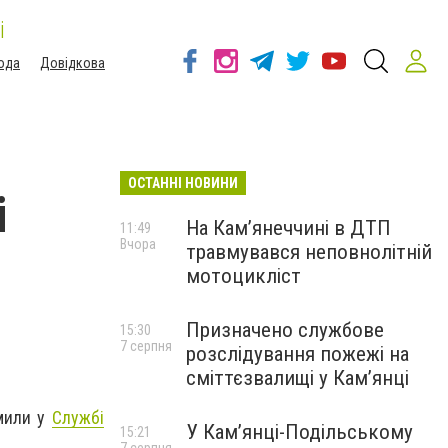
і
ода
Довідкова
ОСТАННІ НОВИНИ
і
На Кам’янеччині в ДТП
11:49
Вчора
травмувався неповнолітній
мотоцикліст
Призначено службове
15:30
7 серпня
розслідування пожежі на
сміттєзвалищі у Кам’янці
омили у
Службі
У Кам’янці-Подільському
15:21