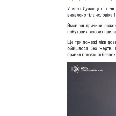
У місті Дунаївці та сел
виявлено тіла чоловіка 19
Ймовірні причини пожеж
побутових газових прила
Ще три пожежі ліквідова
обійшлося без жертв. 
правил пожежної безпеки