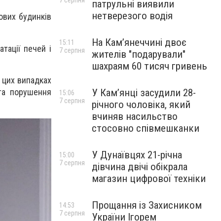
7 серпня
патрульні виявили
нетверезого водія
лових будинків
На Камʼянеччині двоє
15:11
тації печей і
7 серпня
жителів "подарували"
шахраям 60 тисяч гривень
 цих випадках
та порушення
У Камʼянці засудили 28-
15:06
7 серпня
річного чоловіка, який
вчиняв насильство
стосовно співмешканки
У Дунаївцях 21-річна
15:00
7 серпня
дівчина двічі обікрала
магазин цифрової техніки
Прощання із Захисником
14:53
7 серпня
України Ігорем