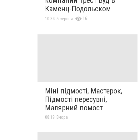
компании Трест Буд в
Каменц-Подольском
16
10:34, 5 серпня
Міні підмості, Мастерок,
Підмості пересувні,
Малярний помост
08:19, Вчора