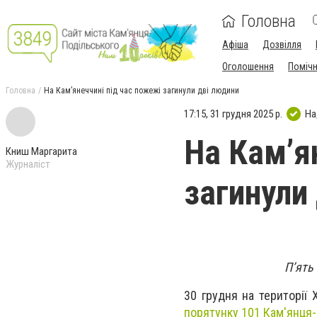
Головна
Афіша
Дозвілля
Оголошення
Поміч
Головна
На Камʼянеччині під час пожежі загинули дві людини
17:15, 31 грудня 2025 р.
На
На Камʼя
Книш Маргарита
Журналіст
загинули
П’ять
30 грудня на території
порятунку 101 Кам'янця-