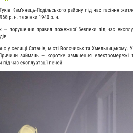
і Гуків Кам’янець-Подільського району під час гасіння жит
68 р. н. та жінки 1940 р. н.
 — порушення правил пожежної безпеки під час експлуа
дів.
но у селищі Сатанів, місті Волочиськ та Хмельницькому. У
Причини займань — коротке замкнення електромережі 
 під час експлуатації печей.