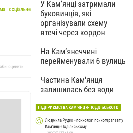
У Кам’янці затримали
има соціальне
буковинців, які
організували схему
втечі через кордон
На Камʼянеччині
перейменували 6 вулиць
тобы оценить
Частина Кам'янця
залишилась без води
ПІДПРИЄМСТВА КАМ'ЯНЦЯ-ПОДІЛЬСЬКОГО
Людмила Рудик - психолог, психотерапевт у
Кам'янці-Подільському
+380(97)477-45-08