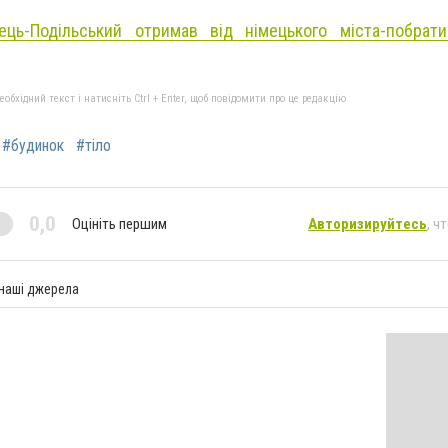
нець-Подільський отримав від німецького міста-побрат
бхідний текст і натисніть Ctrl + Enter, щоб повідомити про це редакцію
#будинок
#тіло
0,0
Оцініть першим
Авторизируйтесь
, ч
 наші джерела