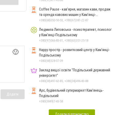
Coffee Pause - кав’ярня, магазин кави, продаж
та оренда кавових машин у Кам’янці-
Подільському
+380(68)050-50-53, +380(67)381-22-87
Людмила Липовська - психотерапевт, психолог
у Кам'янці-Подільському
+380(97)066-83-61, +380(63)351-25-18
Happy простір - розвитковий центр у Кам'янці-
🙂
Подільському
+380(68)328-07-09
Заклад вищої освіти "Подільський державний
університет"
+380(38)497-62-85, +380(38)496-83-88
Арс, будівельний супермаркет Кам'янець-
Додати
Подільський
+380(3849)7-43-58
Додати підприємство