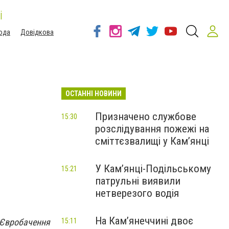
і
ода
Довідкова
ОСТАННІ НОВИНИ
Призначено службове
15:30
розслідування пожежі на
сміттєзвалищі у Кам’янці
У Кам’янці-Подільському
15:21
патрульні виявили
нетверезого водія
На Камʼянеччині двоє
 Євробачення
15:11