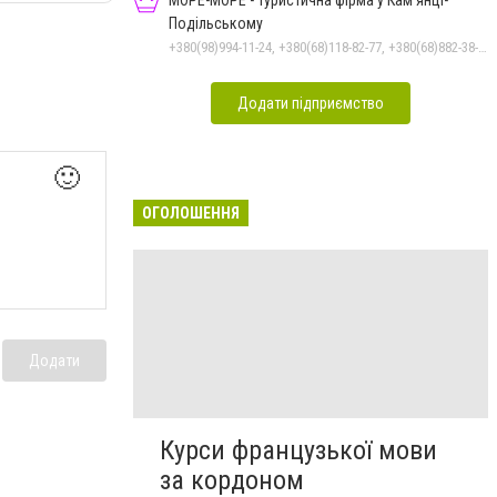
МОРЕ-МОРЕ - туристична фірма у Кам’янці-
Подільському
+380(98)994-11-24, +380(68)118-82-77, +380(68)882-38-28
Додати підприємство
🙂
ОГОЛОШЕННЯ
Додати
Курси французької мови
за кордоном