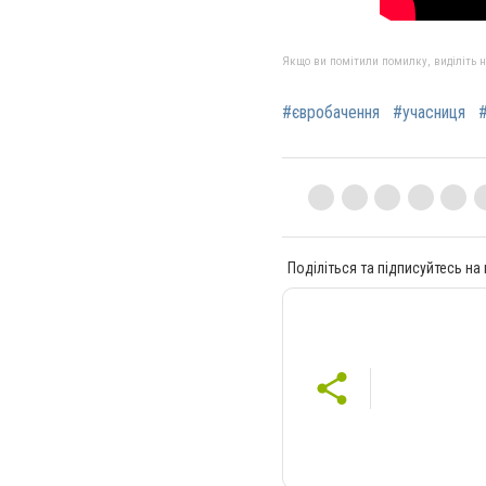
Якщо ви помітили помилку, виділіть нео
#євробачення
#учасниця
Поділіться та підписуйтесь на