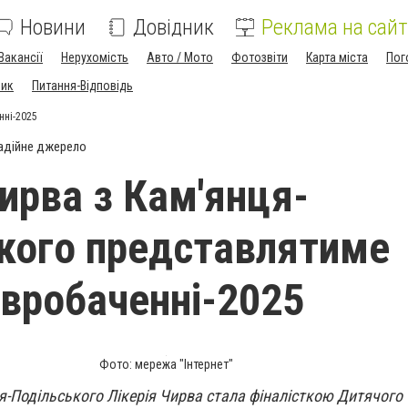
Новини
Довідник
Реклама на сайт
Вакансії
Нерухомість
Авто / Мото
Фотозвіти
Карта міста
Пог
ник
Питання-Відповідь
нні-2025
адійне джерело
Чирва з Кам'янця-
кого представлятиме
Євробаченні-2025
Фото: мережа "Інтернет"
я-Подільського Лікерія Чирва стала фіналісткою Дитячого