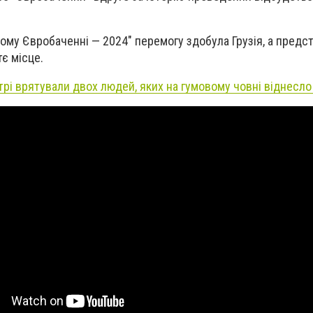
ому Євробаченні — 2024" перемогу здобула Грузія, а предс
є місце.
трі врятували двох людей, яких на гумовому човні віднесло 