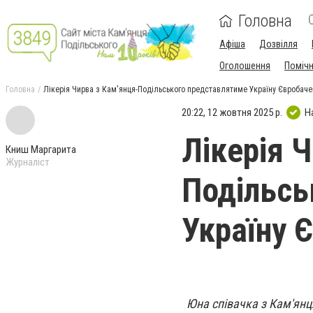
Головна
Афіша
Дозвілля
Оголошення
Поміч
Головна
Лікерія Чирва з Кам'янця-Подільського представлятиме Україну Євробаче
20:22, 12 жовтня 2025 р.
Н
Лікерія 
Книш Маргарита
Журналіст
Подільсь
Україну 
Юна співачка з Кам'янц