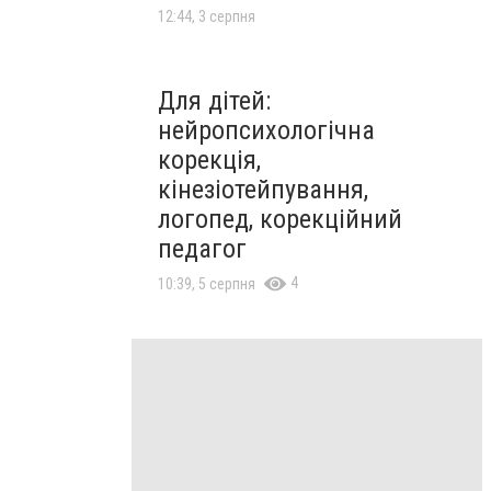
12:44, 3 серпня
Для дітей:
нейропсихологічна
корекція,
кінезіотейпування,
логопед, корекційний
педагог
4
10:39, 5 серпня