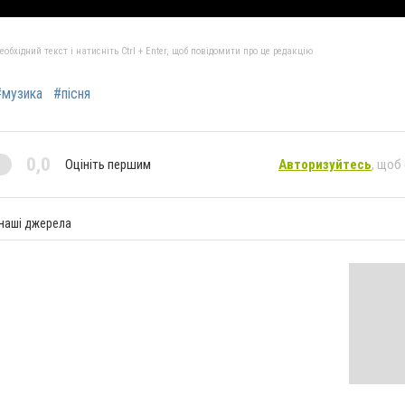
бхідний текст і натисніть Ctrl + Enter, щоб повідомити про це редакцію
#музика
#пісня
0,0
Оцініть першим
Авторизуйтесь
, щоб
 наші джерела