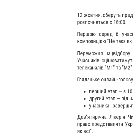
12 жовтня, оберуть пред
розпочнеться о 18:00.
Першою серед 6 учасни
композицією "Не така як 
Переможця нацвідбору в
Учасників оцінюватимут
телеканалів "М1" та "М2"
Глядацьке онлайн-голосу
перший етап — з 10:
другий етап — під 
учасника і заверши
Дев'ятирічна Лікерія Ч
право представляти Укра
як всі".