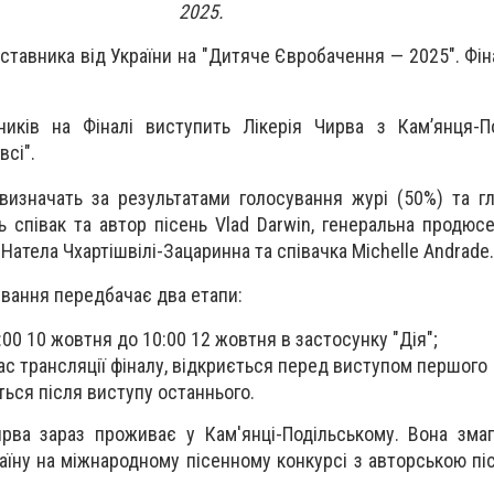
2025.
ставника від України на "Дитяче Євробачення — 2025". Фін
ків на Фіналі виступить Лікерія Чирва з Кам’янця-По
всі".
изначать за результатами голосування журі (50%) та гл
ь співак та автор пісень Vlad Darwin, генеральна продюс
 Натела Чхартішвілі-Зацаринна та співачка Michelle Andrade.
вання передбачає два етапи:
00 10 жовтня до 10:00 12 жовтня в застосунку "Дія";
час трансляції фіналу, відкриється перед виступом першого
ться після виступу останнього.
ирва зараз проживає у Кам'янці-Подільському. Вона зма
їну на міжнародному пісенному конкурсі з авторською піс