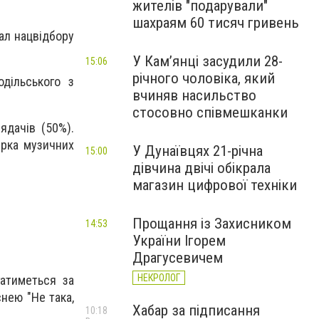
жителів "подарували"
шахраям 60 тисяч гривень
ал нацвідбору
У Камʼянці засудили 28-
15:06
річного чоловіка, який
дільського з
вчиняв насильство
стосовно співмешканки
ядачів (50%).
ерка музичних
У Дунаївцях 21-річна
15:00
дівчина двічі обікрала
магазин цифрової техніки
Прощання із Захисником
14:53
України Ігорем
Драгусевичем
НЕКРОЛОГ
гатиметься за
нею "Не така,
Хабар за підписання
10:18