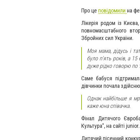
Про це
повідомили
на фе
Лікерія родом із Києва
повномасштабного втор
Збройних сил України.
Моя мама, дідусь і та
було п'ять років, а 15
дуже рідко говорю по 
Саме бабуся підтримал
дівчинки почала здійсню
Однак найбільше я мрі
каже юна співачка.
Фінал Дитячого Євроба
Культура", на сайті junio
Дитячий пісенний конкур