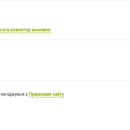
сати коментар анонімно
я погоджуюся з
Правилами сайту