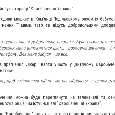
йсбук-сторінці "Євробачення Україна".
, однак мешкає в Кам'янці-Подільському разом із бабусе
гнення її мама, тато та дідусь добровольцями доєдн
то одразу пішли добровільно воювати. Було сумно, я плака
 березня мало виповнитися шість, - розповіла дівчинка. - З
телефону. Для мене бабуся – це все.
а прагнення Лікерії взяти участь у Дитячому Євробаче
ватися.
ю, щоб закінчилася війна і ми всі зібралися за одним сто
чення можна буде переглянути на телеканалі та сайт
r.eurovision.ua і на ютуб-каналі "Євробачення Україна".
с "Євробачення" вдруге за історію проведення відбудеться