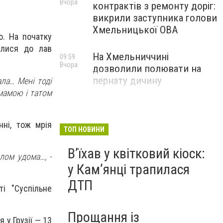
Вчора
контрактів з ремонту доріг:
викрили заступника голови
Хмельницької ОВА
ю. На початку
алися до лав
На Хмельниччині
09:59
Вчора
дозволили полювати на
пернату дичину
ла… Мені тоді
 мамою і татом
нні, тож мрія
ТОП НОВИНИ
Вʼїхав у квітковий кіоск:
лом удома…, -
у Камʼянці трапилася
ДТП
і "Суспільне
Прощання із
 у Грузії — 13