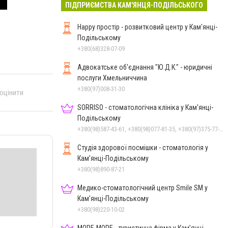
ПІДПРИЄМСТВА КАМ'ЯНЦЯ-ПОДІЛЬСЬКОГО
Happy простір - розвитковий центр у Кам'янці-
Подільському
+380(68)328-07-09
Адвокатське об'єднання "Ю.Д.К." - юридичні
послуги Хмельниччина
+380(97)008-31-30
 оцінити
SORRISO - стоматологічна клініка у Кам'янці-
Подільському
+380(98)587-43-61, +380(98)077-81-35, +380(97)375-77-72, +380(97)982-31-07
Студія здорової посмішки - стоматологія у
Кам’янці-Подільському
+380(98)890-87-21
Медико-стоматологічний центр Smile SM у
Кам’янці-Подільському
+380(98)220-10-02