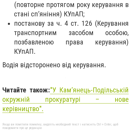
(повторне протягом року керування в
стані сп’яніння) КУпАП;
постанову за ч. 4 ст. 126 (Керування
транспортним засобом особою,
позбавленою права керування)
КУпАП.
Водія відсторонено від керування.
Читайте також:
"У Кам’янець-Подільській
окружній прокуратурі – нове
керівництво".
Якщо ви помітили помилку, виділіть необхідний текст і натисніть Ctrl + Enter, щоб
повідомити про це редакцію