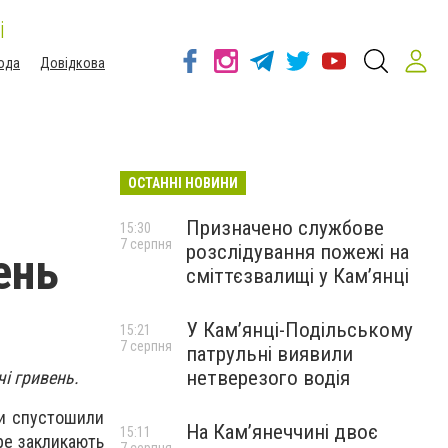
і
ода
Довідкова
ОСТАННІ НОВИНИ
Призначено службове
15:30
7 серпня
розслідування пожежі на
ень
сміттєзвалищі у Кам’янці
У Кам’янці-Подільському
15:21
7 серпня
патрульні виявили
нетверезого водія
і гривень.
ки спустошили
На Камʼянеччині двоє
15:11
ре закликають