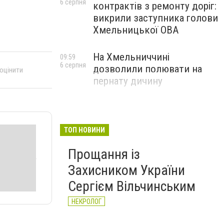
6 серпня
контрактів з ремонту доріг:
викрили заступника голови
Хмельницької ОВА
На Хмельниччині
09:59
6 серпня
дозволили полювати на
 оцінити
пернату дичину
ТОП НОВИНИ
Прощання із
Захисником України
Сергієм Вільчинським
НЕКРОЛОГ