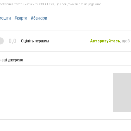
бхідний текст і натисніть Ctrl + Enter, щоб повідомити про це редакцію
кошти
#карта
#банкіри
0,0
Оцініть першим
Авторизуйтесь
, щоб
 наші джерела