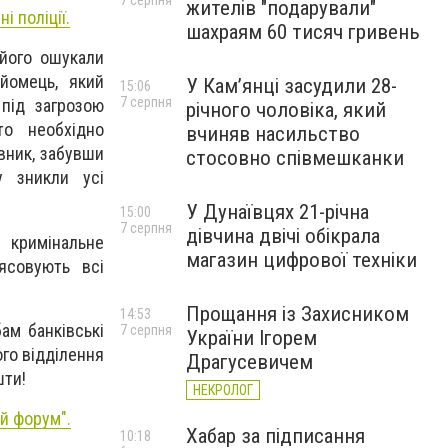
7 серпня
жителів "подарували"
 поліції.
шахраям 60 тисяч гривень
 його ошукали
йомець, який
У Камʼянці засудили 28-
15:06
7 серпня
під загрозою
річного чоловіка, який
то необхідно
вчиняв насильство
явник, забувши
стосовно співмешканки
у зникли усі
У Дунаївцях 21-річна
15:00
7 серпня
дівчина двічі обікрала
и кримінальне
магазин цифрової техніки
ясовують всі
Прощання із Захисником
14:53
ам банківські
7 серпня
України Ігорем
ого відділення
Драгусевичем
шти!
НЕКРОЛОГ
й форум".
Хабар за підписання
10:18