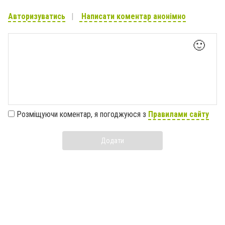
Авторизуватись
Написати коментар анонімно
🙂
Розміщуючи коментар, я погоджуюся з
Правилами сайту
Додати