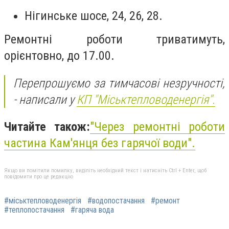
Нігинське шосе, 24, 26, 28.
Ремонтні роботи триватимуть,
орієнтовно, до 17.00.
Перепрошуємо за тимчасові незручності,
- написали у
КП "Міськтепловоденергія".
Читайте також:
"Через ремонтні роботи
частина Кам'янця без гарячої води".
Якщо ви помітили помилку, виділіть необхідний текст і натисніть Ctrl + Enter, щоб
повідомити про це редакцію
#міськтепловоденергія
#водопостачання
#ремонт
#теплопостачання
#гаряча вода