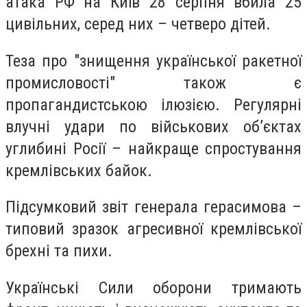
атака РФ на Київ 28 серпня вбила 25
цивільних, серед них – четверо дітей.
Теза про "знищення української ракетної
промисловості" також є
пропагандистською ілюзією. Регулярні
влучні удари по військових об’єктах
углибині Росії – найкраще спростування
кремлівських байок.
Підсумковий звіт генерала герасимова –
типовий зразок агресивної кремлівської
брехні та пихи.
Українські Сили оборони тримають