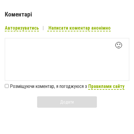
Коментарі
Авторизуватись
Написати коментар анонімно
🙂
Розміщуючи коментар, я погоджуюся з
Правилами сайту
Додати