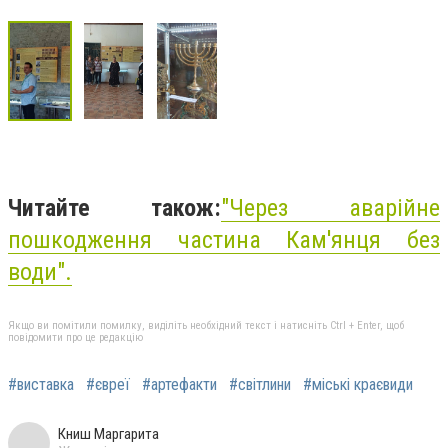
Читайте також:
"Через аварійне
пошкодження частина Кам'янця без
води".
Якщо ви помітили помилку, виділіть необхідний текст і натисніть Ctrl + Enter, щоб
повідомити про це редакцію
#виставка
#євреї
#артефакти
#світлини
#міські краєвиди
Книш Маргарита