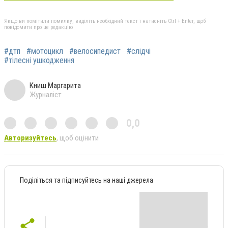
Якщо ви помітили помилку, виділіть необхідний текст і натисніть Ctrl + Enter, щоб
повідомити про це редакцію
#дтп
#мотоцикл
#велосипедист
#слідчі
#тілесні ушкодження
Книш Маргарита
Журналіст
0,0
Авторизуйтесь
, щоб оцінити
Поділіться та підписуйтесь на наші джерела