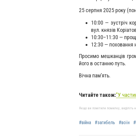
25 серпня 2025 року (по
10:00 — зустріч к
вул. князів Коріатов
10:30–11:30 — прощ
12:30 — поховання 
Просимо мешканців гром
його в останню путь.
Вічна пам’ять.
Читайте також:
"У части
Якщо ви помітили помилку, виділіть нео
#війна
#загибель
#воїн
#