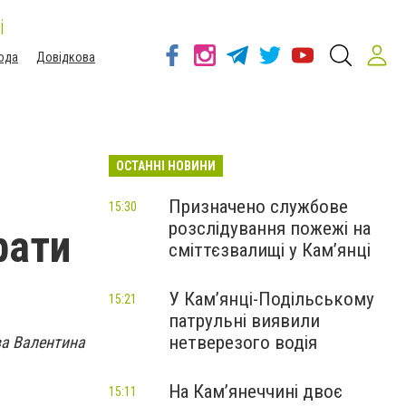
і
ода
Довідкова
ОСТАННІ НОВИНИ
Призначено службове
15:30
розслідування пожежі на
рати
сміттєзвалищі у Кам’янці
У Кам’янці-Подільському
15:21
патрульні виявили
нетверезого водія
ва Валентина
На Камʼянеччині двоє
15:11