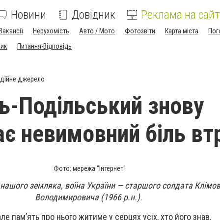
Новини
Довідник
Реклама на сайт
Вакансії
Нерухомість
Авто / Мото
Фотозвіти
Карта міста
Пог
ник
Питання-Відповідь
дійне джерело
ь-Подільський знову
є невимовний біль вт
Фото: мережа "Інтернет"
 нашого земляка, воїна України — старшого солдата Клімо
Володимировича (1966 р.н.).
ле пам’ять про нього житиме у серцях усіх, хто його знав.