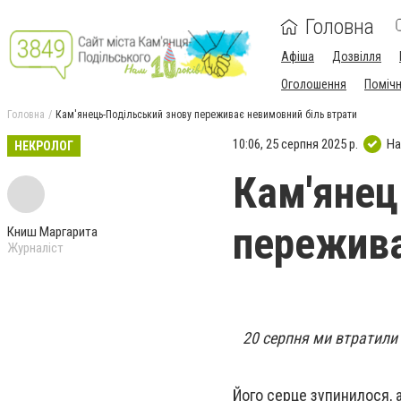
Головна
Афіша
Дозвілля
Оголошення
Поміч
Головна
Кам'янець-Подільський знову переживає невимовний біль втрати
10:06, 25 серпня 2025 р.
На
НЕКРОЛОГ
Кам'янец
пережива
Книш Маргарита
Журналіст
20 серпня ми втратили
Його серце зупинилося, а