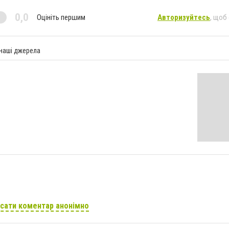
0,0
Оцініть першим
Авторизуйтесь
, щоб
 наші джерела
сати коментар анонімно