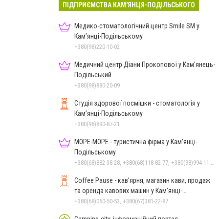
ПІДПРИЄМСТВА КАМ'ЯНЦЯ-ПОДІЛЬСЬКОГО
Медико-стоматологічний центр Smile SM у
Кам’янці-Подільському
+380(98)220-10-02
Медичний центр Діани Прокопової у Кам'янець-
Подільський
+380(98)880-20-09
Студія здорової посмішки - стоматологія у
Кам’янці-Подільському
+380(98)890-87-21
МОРЕ-МОРЕ - туристична фірма у Кам’янці-
Подільському
+380(68)882-38-28, +380(68)118-82-77, +380(98)994-11-24
Coffee Pause - кав’ярня, магазин кави, продаж
та оренда кавових машин у Кам’янці-
Подільському
+380(68)050-50-53, +380(67)381-22-87