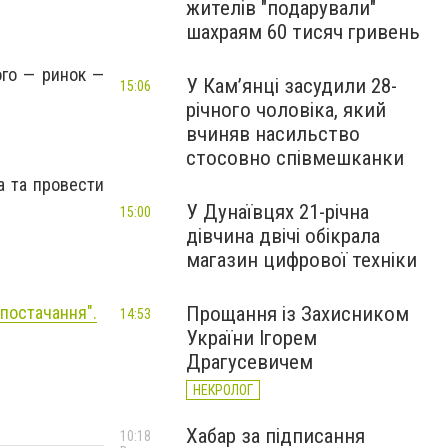
жителів "подарували"
шахраям 60 тисяч гривень
ого — ринок —
У Камʼянці засудили 28-
15:06
річного чоловіка, який
вчиняв насильство
стосовно співмешканки
а та провести
У Дунаївцях 21-річна
15:00
дівчина двічі обікрала
магазин цифрової техніки
опостачання".
Прощання із Захисником
14:53
України Ігорем
Драгусевичем
НЕКРОЛОГ
Хабар за підписання
10:18