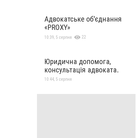
Адвокатське об'єднання
«PROXY»
22
10:39, 5 серпня
Юридична допомога,
консультація адвоката.
10:44, 5 серпня