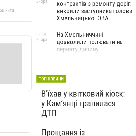
Вчора
контрактів з ремонту доріг:
викрили заступника голови
 оцінити
Хмельницької ОВА
На Хмельниччині
09:59
Вчора
дозволили полювати на
пернату дичину
ТОП НОВИНИ
Вʼїхав у квітковий кіоск:
у Камʼянці трапилася
ДТП
Прощання із