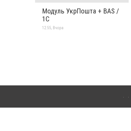
Модуль УкрПошта + BAS /
1C
12:55, Вчора
'янця-Подільського. Для інтернет-видань обов'язкове розміщення прямого,
аконом.
лама" публікуються на правах реклами.