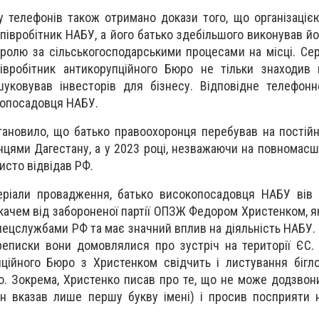
ту телефонів також отримано докази того, що організаціє
півробітник НАБУ, а його батько здебільшого виконував йо
тролю за сільськогосподарськими процесами на місці. Сер
півробітник антикорупційного Бюро не тільки знаходив
шуковував інвесторів для бізнесу. Відповідне телефон
копосадовця НАБУ.
становило, що батько правоохоронця перебував на постійн
цями Дагестану, а у 2023 році, незважаючи на повномасш
бисто відвідав РФ.
теріали провадження, батько високопосадовця НАБУ вів
качем від забороненої партії ОПЗЖ Федором Христенком, я
спецслужбами РФ та має значний вплив на діяльність НАБУ.
реписки вони домовлялися про зустріч на території ЄС.
пційного Бюро з Христенком свідчить і листування бігл
. Зокрема, Христенко писав про те, що не може додзвон
він вказав лише першу букву імені) і просив посприяти