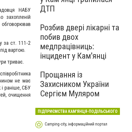
ДТП
садовця НАБУ
во захопленій
н обговорював
Розбив двері лікарні та
побив двох
 за ст. 111-2
медпрацівниць:
під вартою.
інцидент у Кам'янці
ури триває.
Прощання із
півробітника
 чином не має
Захисником України
 і раніше, СБУ
Сергієм Муляром
тей, очищення
ПІДПРИЄМСТВА КАМ'ЯНЦЯ-ПОДІЛЬСЬКОГО
Camping-city, інформаційний портал