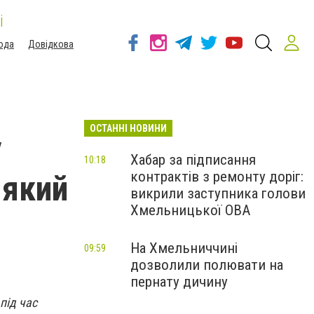
і
ода
Довідкова
ОСТАННІ НОВИНИ
у
Хабар за підписання
10:18
контрактів з ремонту доріг:
 який
викрили заступника голови
Хмельницької ОВА
На Хмельниччині
09:59
дозволили полювати на
пернату дичину
під час