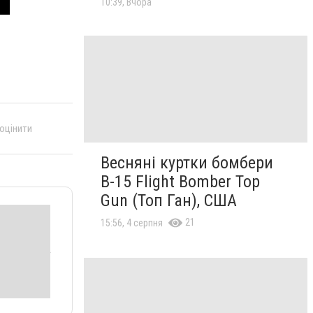
10:39, Вчора
 оцінити
Весняні куртки бомбери
B-15 Flight Bomber Top
Gun (Топ Ган), США
21
15:56, 4 серпня