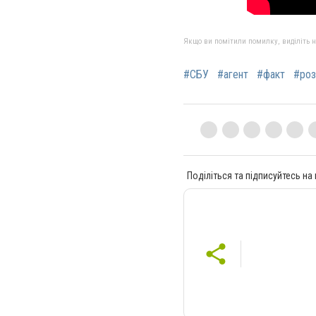
Якщо ви помітили помилку, виділіть нео
#СБУ
#агент
#факт
#роз
Поділіться та підписуйтесь на