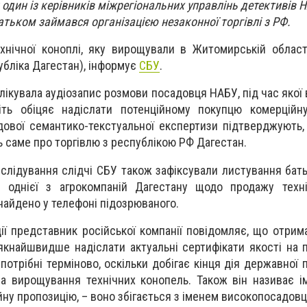
один із керівників міжрегіональних управлінь детективів 
атьком займався організацією незаконної торгівлі з РФ.
нічної коноплі, яку вирощували в Житомирській област
убліка Дагестан), інформує
СБУ
.
лікувала аудіозапис розмови посадовця НАБУ, під час якої
ть обіцяє надіслати потенційному покупцю комерційну
ової семантико-текстуальної експертизи підтверджують,
 саме про торгівлю з республікою РФ Дагестан.
слідування слідчі СБУ також зафіксували листування бат
однієї з агрокомпаній Дагестану щодо продажу техніч
найдено у телефоні підозрюваного.
ції представник російської компанії повідомляє, що отрим
якнайшвидше надіслати актуальні сертифікати якості на п
отрібні терміново, оскільки добігає кінця дія державної 
а вирощування технічних конопель. Також він називає ім
ну пропозицію, – воно збігається з іменем високопосадов