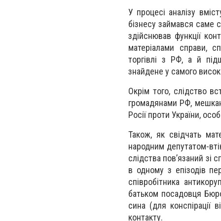
У процесі аналізу вміс
бізнесу займався саме с
здійснював функції кон
матеріалами справи, с
торгівлі з РФ, а й під
знайдене у самого висо
Окрім того, слідство в
громадянами РФ, мешкан
Росії проти України, осо
Також, як свідчать ма
народним депутатом-вті
слідства пов’язаний зі 
в одному з епізодів пе
співробітника антикору
батьком посадовця Бюро
сина (для конспірації 
контакту.