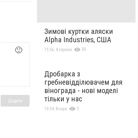
Зимові куртки аляски
Alpha Industries, США
🙂
30
15:56, 4 серпня
Дробарка з
гребневідділювачем для
вінограда - нові моделі
тільки у нас
Додати
3
10:34, Вчора