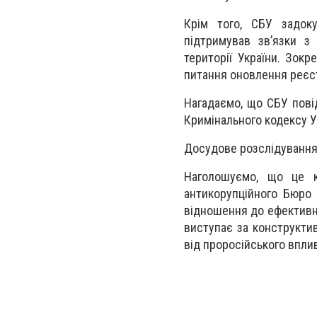
Крім того, СБУ задок
підтримував зв’язки з
території України. Зокр
питання оновлення реєстр
Нагадаємо, що СБУ пові
Кримінального кодексу У
Досудове розслідування 
Наголошуємо, що це к
антикорупційного Бюро 
відношення до ефективно
виступає за конструкти
від проросійського впли