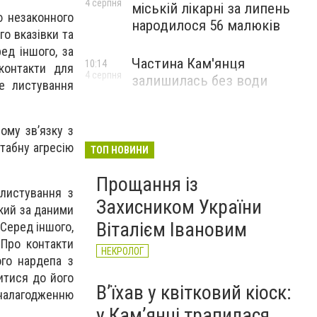
4 серпня
міській лікарні за липень
ю незаконного
народилося 56 малюків
го вказівки та
ед іншого, за
Частина Кам'янця
10:14
 контакти для
4 серпня
залишилась без води
не листування
ому зв’язку з
табну агресію
ТОП НОВИНИ
Прощання із
 листування з
Захисником України
кий за даними
Віталієм Івановим
 Серед іншого,
 Про контакти
НЕКРОЛОГ
ого нардепа з
итися до його
Вʼїхав у квітковий кіоск:
 налагодженню
у Камʼянці трапилася