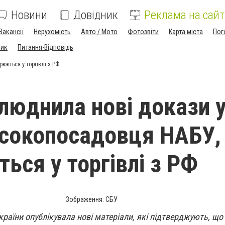
Новини
Довідник
Реклама на сайт
Вакансії
Нерухомість
Авто / Мото
Фотозвіти
Карта міста
Пог
ник
Питання-Відповідь
юється у торгівлі з РФ
люднила нові докази 
исокопосадовця НАБУ,
ься у торгівлі з РФ
Зображення: СБУ
раїни опублікувала нові матеріали, які підтверджують, що 