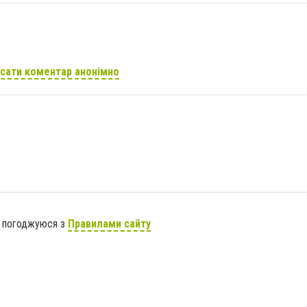
сати коментар анонімно
я погоджуюся з
Правилами сайту