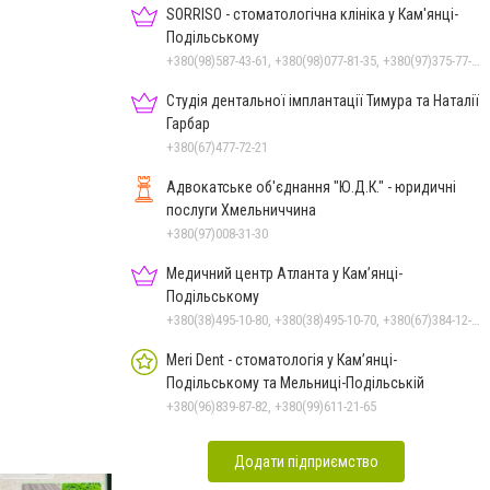
SORRISO - стоматологічна клініка у Кам'янці-
Подільському
+380(98)587-43-61, +380(98)077-81-35, +380(97)375-77-72, +380(97)982-31-07
Студія дентальної імплантації Тимура та Наталії
Гарбар
+380(67)477-72-21
Адвокатське об'єднання "Ю.Д.К." - юридичні
послуги Хмельниччина
+380(97)008-31-30
Медичний центр Атланта у Кам’янці-
Подільському
+380(38)495-10-80, +380(38)495-10-70, +380(67)384-12-07
Meri Dent - стоматологія у Кам’янці-
Подільському та Мельниці-Подільській
+380(96)839-87-82, +380(99)611-21-65
Зображення: СБУ
Додати підприємство