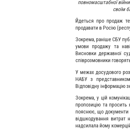
повномасштабної війни 
своїм б
Йдеться про продаж тех
продавати в Росію (респ
Зокрема, раніше СБУ пуб
умови продажу та наві
Висновки державної суд
співрозмовники говорять
У межах досудового роз
НАБУ з представником 
Відповідну інформацію з
Зокрема, у цій комуніка
пропозицію та просить 
пояснює, що документи п
відшкодування витрат н
надсилала йому комерцій