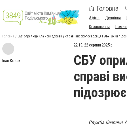
Головна
Афіша
Дозвілля
Оголошення
Поміч
Головна
СБУ оприлюднила нові докази у справі високопосадовця НАБУ, який підозр
22:19, 22 серпня 2025 р.
СБУ опри
Іван Козак
справі в
підозрюєт
Служба безпеки Ук