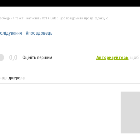
бхідний текст і натисніть Ctrl + Enter, щоб повідомити про це редакцію
слідування
#посадовець
0,0
Оцініть першим
Авторизуйтесь
, щоб
 наші джерела