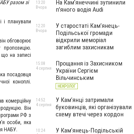
На Камʼянеччині зупинили
НАБУ разом зі
13:20
Вчора
п'яного водія Audi
і і планували
У старостаті Кам’янець-
12:20
Вчора
Подільської громади
відкрили меморіал
 він обговорює
загиблим захисникам
 пропозицію.
 що на записі
Прощання із Захисником
15:08
4 серпня
України Сергієм
ька посадовця
Вільчинським
ної коноплі.
НЕКРОЛОГ
У Кам’янці затримали
ав комерційну
14:52
4 серпня
буковинців, які організували
родукцію. Він
схему втечі через кордон
програми РФ з
’я особи, яка
ця НАБУ.
У Кам’янець-Подільській
10:24