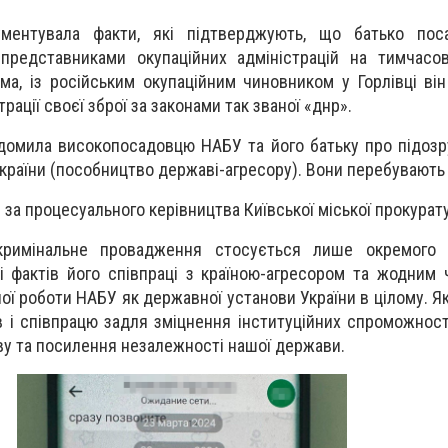
ументувала факти, які підтверджують, що батько по
 представниками окупаційних адміністрацій на тимчасо
ема, із російським окупаційним чиновником у Горлівці ві
ації своєї зброї за законами так званої «днр».
домила високопосадовцю НАБУ та його батьку про підозру
країни (пособництво державі-агресору). Вони перебувають 
за процесуального керівництва Київської міської прокурат
римінальне провадження стосується лише окремого с
і фактів його співпраці з країною-агресором та жодним
ї роботи НАБУ як державної установи України в цілому. Як
в і співпрацю задля зміцнення інституційних спроможнос
ву та посилення незалежності нашої держави.