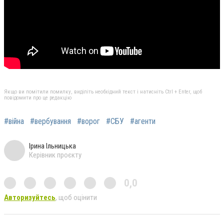
Якщо ви помітили помилку, виділіть необхідний текст і натисніть Ctrl + Enter, щоб
повідомити про це редакцію
#війна
#вербування
#ворог
#СБУ
#агенти
Ірина Ільницька
Керівник проєкту
0,0
Авторизуйтесь
, щоб оцінити