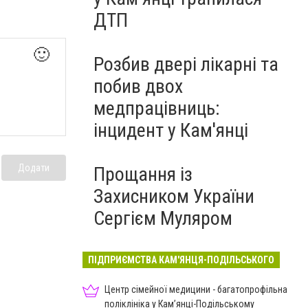
ДТП
🙂
Розбив двері лікарні та
побив двох
медпрацівниць:
інцидент у Кам'янці
Додати
Прощання із
Захисником України
Сергієм Муляром
ПІДПРИЄМСТВА КАМ'ЯНЦЯ-ПОДІЛЬСЬКОГО
Центр сімейної медицини - багатопрофільна
поліклініка у Кам’янці-Подільському