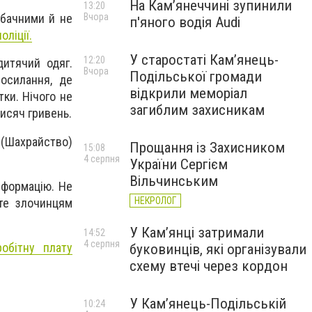
На Камʼянеччині зупинили
13:20
Вчора
обачними й не
п'яного водія Audi
ліції.
У старостаті Кам’янець-
12:20
дитячий одяг.
Вчора
Подільської громади
осилання, де
відкрили меморіал
тки. Нічого не
загиблим захисникам
тисяч гривень.
(Шахрайство)
Прощання із Захисником
15:08
4 серпня
України Сергієм
Вільчинським
нформацію. Не
НЕКРОЛОГ
йте злочинцям
У Кам’янці затримали
14:52
4 серпня
обітну плату
буковинців, які організували
схему втечі через кордон
У Кам’янець-Подільській
10:24