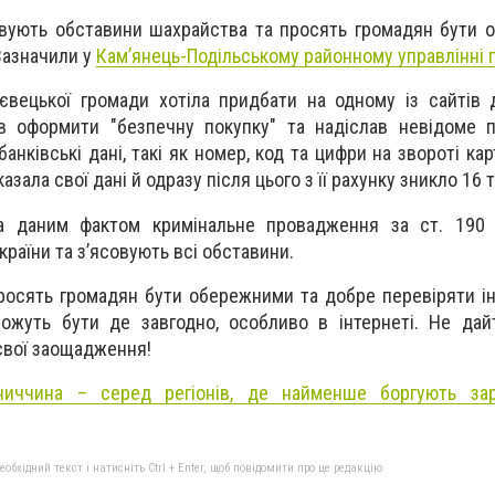
совують обставини шахрайства та просять громадян бути 
Зазначили у
Кам’янець-Подільському районному управлінні по
євецької громади хотіла придбати на одному із сайтів 
в оформити "безпечну покупку" та надіслав невідоме п
анківські дані, такі як номер, код та цифри на звороті кар
азала свої дані й одразу після цього з її рахунку зникло 16 
за даним фактом кримінальне провадження за ст. 190 
раїни та зʼясовують всі обставини.
росять громадян бути обережними та добре перевіряти і
можуть бути де завгодно, особливо в інтернеті. Не да
свої заощадження!
ниччина – серед регіонів, де найменше боргують зар
бхідний текст і натисніть Ctrl + Enter, щоб повідомити про це редакцію