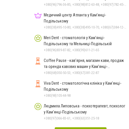
+380(96)796-36-85, +380(98)812-63-48, +380(97)782-45-70
Медичний центр Атланта у Кам’янці-
Подільському
+380(38)495-10-80, +380(38)495-10-70, +380(67)384-12-07
Meri Dent - стоматологія у Кам’янці-
Подільському та Мельниці-Подільській
+380(96)839-87-82, +380(99)611-21-65
Coffee Pause - кав’ярня, магазин кави, продаж
та оренда кавових машин у Кам’янці-
Подільському
+380(68)050-50-53, +380(67)381-22-87
Viva Dent - стоматологічна клініка у Кам'янці-
Подільському
+380(98)105-44-98
Людмила Липовська - психотерапевт, психолог
у Кам'янці-Подільському
+380(97)066-83-61, +380(63)351-25-18