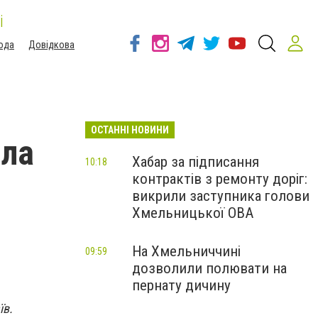
і
ода
Довідкова
ОСТАННІ НОВИНИ
ила
Хабар за підписання
10:18
контрактів з ремонту доріг:
викрили заступника голови
Хмельницької ОВА
На Хмельниччині
09:59
дозволили полювати на
пернату дичину
їв.