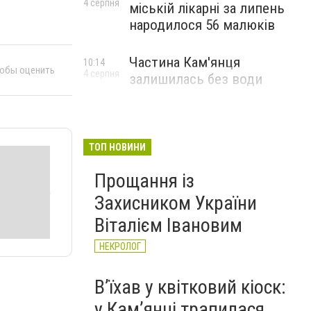
4 серпня
міській лікарні за липень
народилося 56 малюків
Частина Кам'янця
10:14
тобы оценить
4 серпня
залишилась без води
ТОП НОВИНИ
Прощання із
Захисником України
Віталієм Івановим
НЕКРОЛОГ
Вʼїхав у квітковий кіоск:
у Камʼянці трапилася