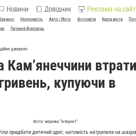
Новини
Довідник
Реклама на сайт
Вакансії
Нерухомість
Авто / Мото
Фотозвіти
Карта міста
Пог
ник
Питання-Відповідь
дійне джерело
 Камʼянеччини втрат
 гривень, купуючи в
Фото: мережа "Інтернет"
тіла придбати дитячий одяг, натомість натрапила на шахра