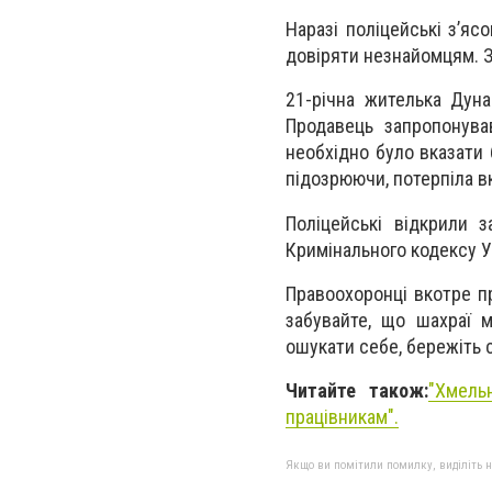
Наразі поліцейські зʼя
довіряти незнайомцям. 
21-річна жителька Дуна
Продавець запропонува
необхідно було вказати б
підозрюючи, потерпіла вк
Поліцейські відкрили 
Кримінального кодексу Ук
Правоохоронці вкотре п
забувайте, що шахраї 
ошукати себе, бережіть 
Читайте також:
"Хмель
працівникам".
Якщо ви помітили помилку, виділіть нео