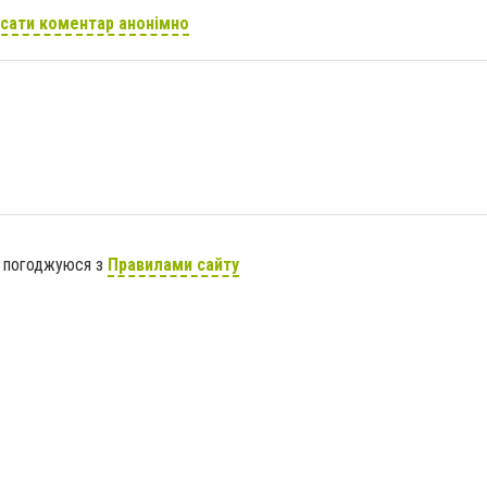
сати коментар анонімно
я погоджуюся з
Правилами сайту