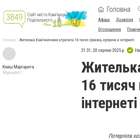
Головна
Афіша
Дозвілля
Оголошення
Поміч
Головна
Жителька Камʼянеччини втратила 16 тисяч гривень, купуючи в інтернеті
21:31, 20 серпня 2025 р.
На
Жителька
Книш Маргарита
Журналіст
16 тисяч
інтернеті
Потерпіла хо