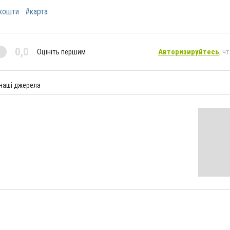
кошти
#карта
0,0
Оцініть першим
Авторизируйтесь
, ч
 наші джерела