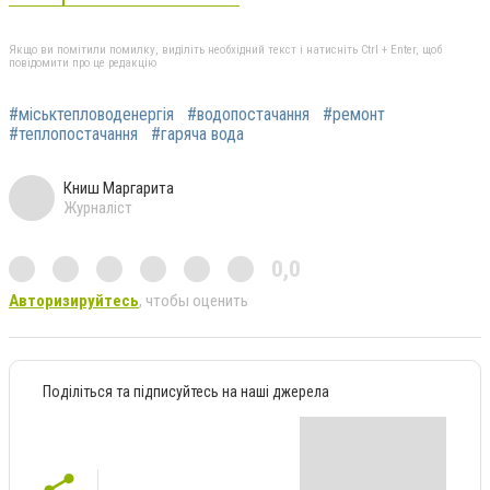
Якщо ви помітили помилку, виділіть необхідний текст і натисніть Ctrl + Enter, щоб
повідомити про це редакцію
#міськтепловоденергія
#водопостачання
#ремонт
#теплопостачання
#гаряча вода
Книш Маргарита
Журналіст
0,0
Авторизируйтесь
, чтобы оценить
Поділіться та підписуйтесь на наші джерела