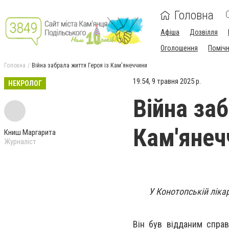
Головна
Афіша
Дозвілля
Оголошення
Поміч
Головна
Війна забрала життя Героя із Кам'янеччини
19:54, 9 травня 2025 р.
НЕКРОЛОГ
Війна за
Кам'янеч
Книш Маргарита
Журналіст
У Конотопській ліка
Він був відданим справ