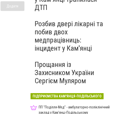
ДТП
Додати
Розбив двері лікарні та
побив двох
медпрацівниць:
інцидент у Кам'янці
Прощання із
Захисником України
Сергієм Муляром
ПІДПРИЄМСТВА КАМ'ЯНЦЯ-ПОДІЛЬСЬКОГО
ПП "Поділля-Мед" - амбулаторно-поліклінічний
заклад у Кам’янці-Подільському