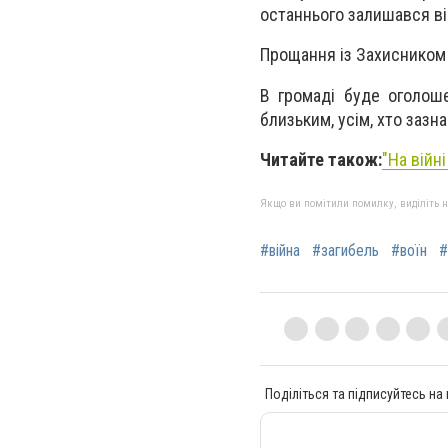
останнього залишався ві
Прощання із Захисником 
В громаді буде оголоше
близьким, усім, хто зазн
Читайте також:
"На війн
Якщо ви помітили помилку, виділіть нео
#війна
#загибель
#воїн
#
Поділіться та підписуйтесь на