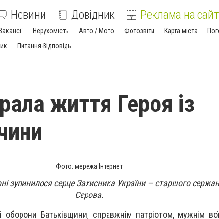
Новини
Довідник
Реклама на сайт
Вакансії
Нерухомість
Авто / Мото
Фотозвіти
Карта міста
Пог
ник
Питання-Відповідь
брала життя Героя із
чини
Фото: мережа Інтернет
рні зупинилося серце Захисника України — старшого сержан
Сєрова.
і оборони Батьківщини, справжнім патріотом, мужнім во