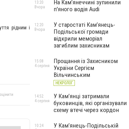
На Камʼянеччині зупинили
13:20
Вчора
п'яного водія Audi
У старостаті Кам’янець-
12:20
уття рідним і
Вчора
Подільської громади
відкрили меморіал
загиблим захисникам
Прощання із Захисником
15:08
4 серпня
України Сергієм
Вільчинським
НЕКРОЛОГ
 оцінити
У Кам’янці затримали
14:52
4 серпня
буковинців, які організували
схему втечі через кордон
У Кам’янець-Подільській
10:24