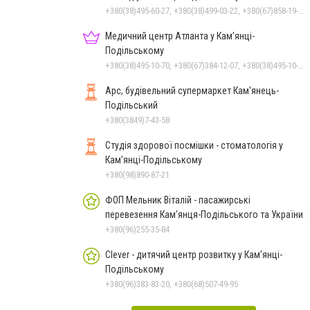
+380(38)495-60-27, +380(38)499-03-22, +380(67)858-19-75
Медичний центр Атланта у Кам’янці-
Подільському
+380(38)495-10-70, +380(67)384-12-07, +380(38)495-10-80
Арс, будівельний супермаркет Кам'янець-
Подільський
+380(3849)7-43-58
Студія здорової посмішки - стоматологія у
Кам’янці-Подільському
+380(98)890-87-21
ФОП Мельник Віталій - пасажирські
перевезення Кам’янця-Подільського та України
+380(96)255-35-84
Clever - дитячий центр розвитку у Кам’янці-
Подільському
+380(96)383-83-20, +380(68)507-49-95