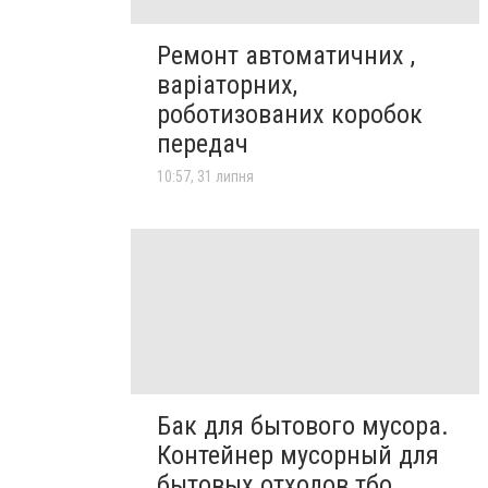
Ремонт автоматичних ,
варіаторних,
роботизованих коробок
передач
10:57, 31 липня
Бак для бытового мусора.
Контейнер мусорный для
бытовых отходов тбо.