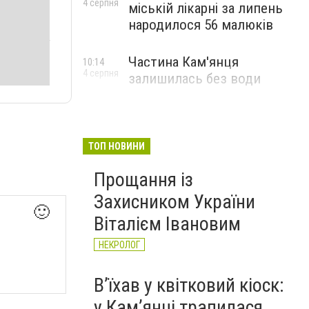
4 серпня
міській лікарні за липень
народилося 56 малюків
Частина Кам'янця
10:14
4 серпня
залишилась без води
ТОП НОВИНИ
Прощання із
Захисником України
🙂
Віталієм Івановим
НЕКРОЛОГ
Вʼїхав у квітковий кіоск:
у Камʼянці трапилася