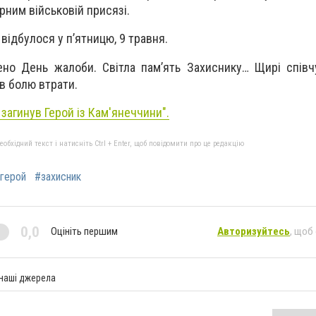
рним військовій присязі.
відбулося у п’ятницю, 9 травня.
но День жалоби. Світла пам’ять Захиснику… Щирі співч
ав болю втрати.
і загинув Герой із Кам'янеччини".
бхідний текст і натисніть Ctrl + Enter, щоб повідомити про це редакцію
герой
#захисник
0,0
Оцініть першим
Авторизуйтесь
, щоб
 наші джерела