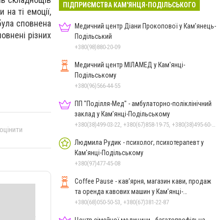
ПІДПРИЄМСТВА КАМ'ЯНЦЯ-ПОДІЛЬСЬКОГО
 на ті емоції,
була сповнена
Медичний центр Діани Прокопової у Кам'янець-
повнені різних
Подільський
+380(98)880-20-09
Медичний центр МІЛАМЕД у Кам'янці-
Подільському
+380(96)566-44-55
ПП "Поділля-Мед" - амбулаторно-поліклінічний
заклад у Кам’янці-Подільському
+380(38)499-03-22, +380(67)858-19-75, +380(38)495-60-27
 оцінити
Людмила Рудик - психолог, психотерапевт у
Кам'янці-Подільському
+380(97)477-45-08
Coffee Pause - кав’ярня, магазин кави, продаж
та оренда кавових машин у Кам’янці-
Подільському
+380(68)050-50-53, +380(67)381-22-87