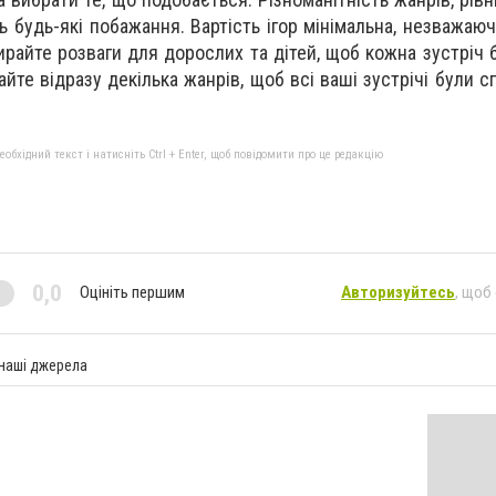
 будь-які побажання. Вартість ігор мінімальна, незважаючи
ирайте розваги для дорослих та дітей, щоб кожна зустріч 
йте відразу декілька жанрів, щоб всі ваші зустрічі були с
бхідний текст і натисніть Ctrl + Enter, щоб повідомити про це редакцію
0,0
Оцініть першим
Авторизуйтесь
, щоб
 наші джерела