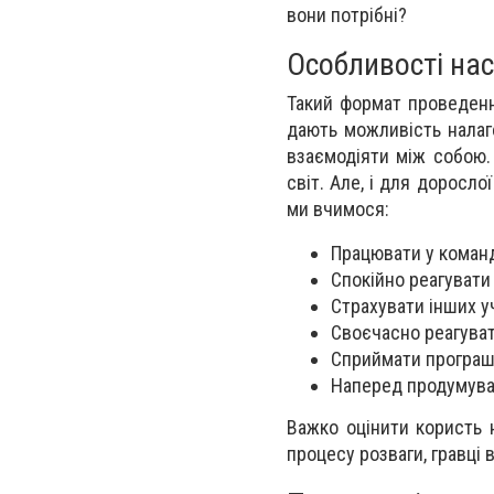
вони потрібні?
Особливості нас
Такий формат проведенн
дають можливість налаго
взаємодіяти між собою.
світ. Але, і для доросл
ми вчимося:
Працювати у команді
Спокійно реагувати
Страхувати інших у
Своєчасно реагуват
Сприймати програш
Наперед продумуват
Важко оцінити користь н
процесу розваги, гравці 