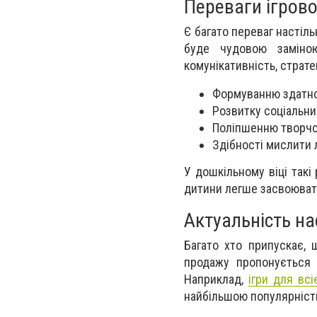
Переваги ігрово
Є багато переваг настіль
буде чудовою заміною
комунікативність, страт
Формуванню здатнос
Розвитку соціальни
Поліпшенню творчог
Здібності мислити 
У дошкільному віці такі
дитини легше засвоювати
Актуальність на
Багато хто припускає, 
продажу пропонується 
Наприклад,
ігри для всіє
найбільшою популярніст