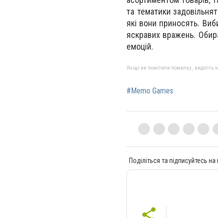
та тематики задовільнять
які вони приносять. Виб
яскравих вражень. Обира
емоцій.
Якщо ви помітили помилку, виділіть нео
#Memo Games
Поділіться та підписуйтесь на