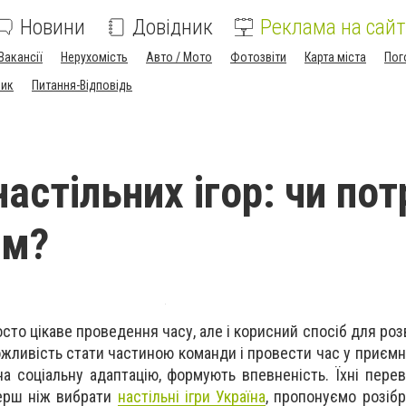
Новини
Довідник
Реклама на сайт
Вакансії
Нерухомість
Авто / Мото
Фотозвіти
Карта міста
Пог
ник
Питання-Відповідь
астільних ігор: чи пот
ям?
росто цікаве проведення часу, але і корисний спосіб для ро
ожливість стати частиною команди і провести час у приємн
а соціальну адаптацію, формують впевненість. Їхні перев
Перш ніж вибрати
настільні ігри Україна
, пропонуємо розібр