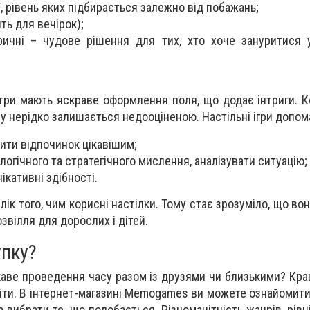
ї, рівень яких підбирається залежно від побажань;
ть для вечірок);
оричні – чудове рішення для тих, хто хоче зануритися 
ігри мають яскраве оформлення поля, що додає інтриги. К
 нерідко залишається недооціненою. Настільні ігри допом
ити відпочинок цікавішим;
огічного та стратегічного мислення, аналізувати ситуацію;
ікативні здібності.
ік того, чим корисні настілки. Тому стає зрозуміло, що в
вілля для дорослих і дітей.
упку?
каве проведення часу разом із друзями чи близькими? Кра
найти. В інтернет-магазині Memogames ви можете ознайомит
а вибрати те, що подобається. Різноманітність жанрів, рів