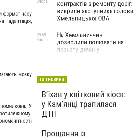
Вчора
контрактів з ремонту доріг:
викрили заступника голови
ий формат часу
Хмельницької ОВА
а адаптація,
На Хмельниччині
09:59
Вчора
дозволили полювати на
пернату дичину
магають мозку
ТОП НОВИНИ
Вʼїхав у квітковий кіоск:
у Камʼянці трапилася
 помилкова. У
ДТП
ротилежному.
зноманітності
Прощання із