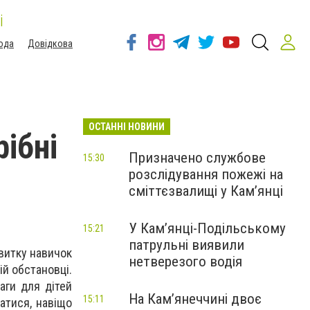
і
ода
Довідкова
ОСТАННІ НОВИНИ
рібні
Призначено службове
15:30
розслідування пожежі на
сміттєзвалищі у Кам’янці
У Кам’янці-Подільському
15:21
патрульні виявили
звитку навичок
нетверезого водія
ій обстановці.
аги для дітей
На Камʼянеччині двоє
15:11
атися, навіщо