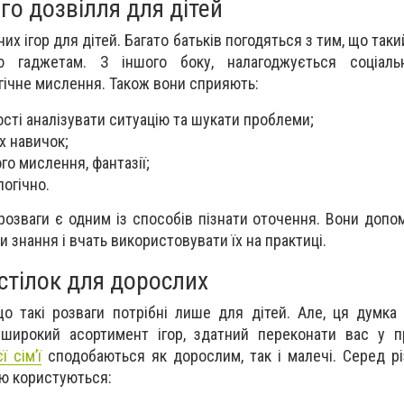
го дозвілля для дітей
них ігор для дітей. Багато батьків погодяться з тим, що так
 гаджетам. З іншого боку, налагоджується соціальн
егічне мислення. Також вони сприяють:
ті аналізувати ситуацію та шукати проблеми;
х навичок;
о мислення, фантазії;
логічно.
 розваги є одним із способів пізнати оточення. Вони допо
 знання і вчать використовувати їх на практиці.
стілок для дорослих
що такі розваги потрібні лише для дітей. Але, ця думка
широкий асортимент ігор, здатний переконати вас у п
ї сім’ї
сподобаються як дорослим, так і малечі. Серед рі
ю користуються: