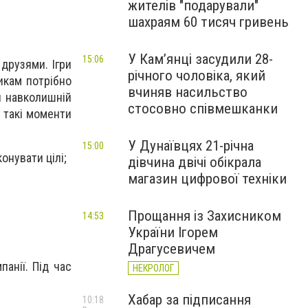
жителів "подарували"
шахраям 60 тисяч гривень
У Камʼянці засудили 28-
15:06
друзями. Ігри
річного чоловіка, який
икам потрібно
вчиняв насильство
и навколишній
стосовно співмешканки
У такі моменти
У Дунаївцях 21-річна
15:00
онувати цілі;
дівчина двічі обікрала
магазин цифрової техніки
Прощання із Захисником
14:53
України Ігорем
Драгусевичем
панії. Під час
НЕКРОЛОГ
Хабар за підписання
10:18