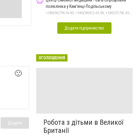
Центр сімейної медицини - багатопрофільна
поліклініка у Кам’янці-Подільському
+380(96)796-36-85, +380(98)812-63-48, +380(97)782-45-70
Додати підприємство
ОГОЛОШЕННЯ
🙂
Робота з дітьми в Великої
Додати
Британії