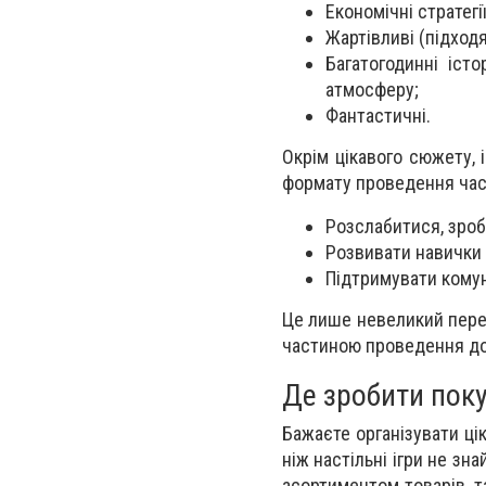
Економічні стратегі
Жартівливі (підходя
Багатогодинні іст
атмосферу;
Фантастичні.
Окрім цікавого сюжету, 
формату проведення часу
Розслабитися, зроб
Розвивати навички л
Підтримувати комун
Це лише невеликий перел
частиною проведення доз
Де зробити пок
Бажаєте організувати ці
ніж настільні ігри не з
асортиментом товарів, т