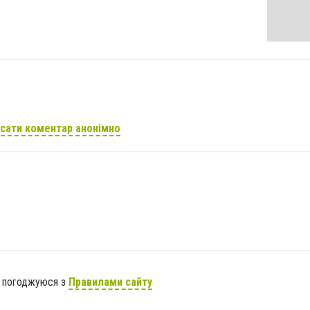
сати коментар анонімно
я погоджуюся з
Правилами сайту