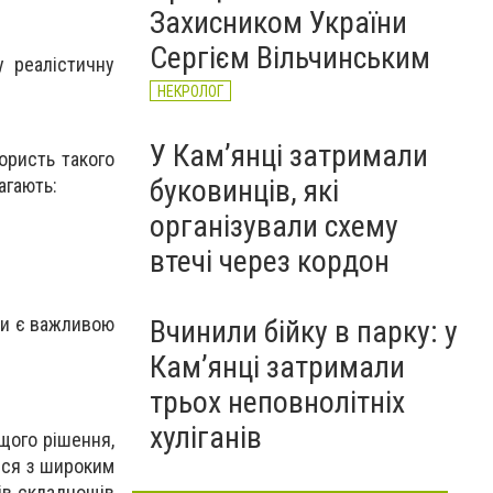
Захисником України
Сергієм Вільчинським
у реалістичну
НЕКРОЛОГ
У Кам’янці затримали
ористь такого
буковинців, які
агають:
організували схему
втечі через кордон
они є важливою
Вчинили бійку в парку: у
Кам’янці затримали
трьох неповнолітніх
хуліганів
щого рішення,
ися з широким
нів складнощів