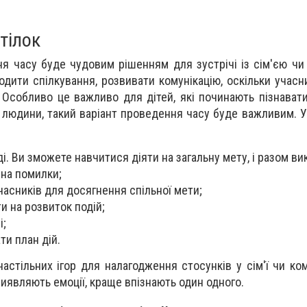
тілок
я часу буде чудовим рішенням для зустрічі із сім'єю чи 
дити спілкування, розвивати комунікацію, оскільки учасн
 Особливо це важливо для дітей, які починають пізнават
ої людини, такий варіант проведення часу буде важливим. 
. Ви зможете навчитися діяти на загальну мету, і разом вик
 на помилки;
часників для досягнення спільної мети;
и на розвиток подій;
і;
и план дій.
астільних ігор для налагодження стосунків у сім'ї чи ком
виявляють емоції, краще впізнають один одного.