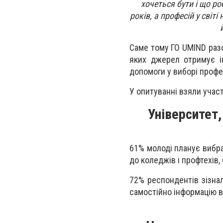
хочеться бути і що ро
років, а професій у світ
Саме тому ГО UMIND разо
яких джерел отримує ін
допомоги у виборі профе
У опитуванні взяли участ
Університет,
61% молоді планує вибра
до коледжів і профтехів,
72% респондентів зізна
самостійно інформацію в