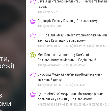
Студія дентальної імплантації Тимура та Наталії
Гарбар
+380(67)477-72-21
Педіатрія Гузак у Кам'янці-Подільському
+380(98)886-25-40
ПП "Поділля-Мед" - амбулаторно-поліклінічний
заклад у Кам’янці-Подільському
+380(38)499-03-22, +380(67)858-19-75, +380(38)495-60-27
Meri Dent - стоматологія у Кам’янці-
Подільському та Мельниці-Подільській
+380(96)839-87-82, +380(99)611-21-65
Оксфорд Медікал Кам’янець-Подільський -
медичний центр
+380(68)330-06-36, +380(80)030-06-36
Центр сімейної медицини - багатопрофільна
поліклініка у Кам’янці-Подільському
+380(96)796-36-85, +380(98)812-63-48, +380(97)782-45-70