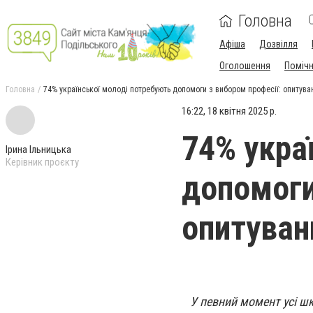
Головна
Афіша
Дозвілля
Оголошення
Поміч
Головна
74% української молоді потребують допомоги з вибором професії: опитуван
16:22, 18 квітня 2025 р.
74% укра
Ірина Ільницька
Керівник проєкту
допомоги
опитуван
У певний момент усі ш