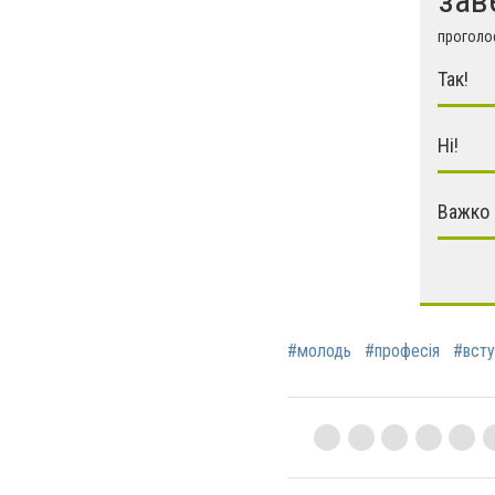
проголос
Так!
Ні!
Важко 
#молодь
#професія
#всту