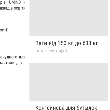
ерів UMIND -
акладів освіти
ості);
Ваги від 150 кг до 600 кг
4
18:30, 31 липня
 ненудного для
м’ятних дат і
Контейнера для бутылок