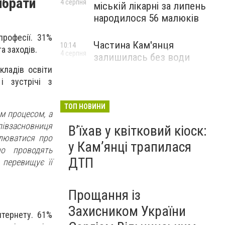
ибрати
4 серпня
міській лікарні за липень
народилося 56 малюків
професії. 31%
Частина Кам'янця
10:14
а заходів.
4 серпня
залишилась без води
кладів освіти
і зустрічі з
ТОП НОВИНИ
м процесом, а
співзасновниця
Вʼїхав у квітковий кіоск:
слюватися про
у Камʼянці трапилася
о проводять
ДТП
 перевищує її
Прощання із
Захисником України
нтернету. 61%