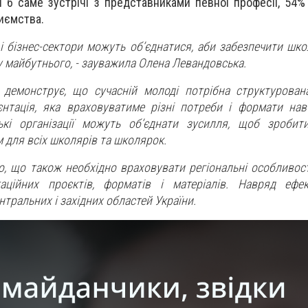
и б саме зустрічі з представниками певної професії, 54% 
риємства.
 і бізнес-сектори можуть об’єднатися, аби забезпечити шк
 майбутнього, - зауважила Олена Левандовська.
демонструє, що сучасній молоді потрібна структурован
єнтація, яка враховуватиме різні потреби і формати навч
ькі організації можуть об’єднати зусилля, щоб зробит
 для всіх школярів та школярок.
, що також необхідно враховувати регіональні особливості
нтаційних проєктів, форматів і матеріалів. Навряд еф
нтральних і західних областей України.