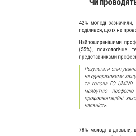
Чи проводят
42% молоді зазначили,
поділився, що їх не пров
Найпоширенішими профор
(55%), психологічне т
представниками професі
Результати опитуванн
не одноразовими заход
та голова ГО UMIND.
майбутню професію
профорієнтаційні зах
наявність.
78% молоді відповіли, 