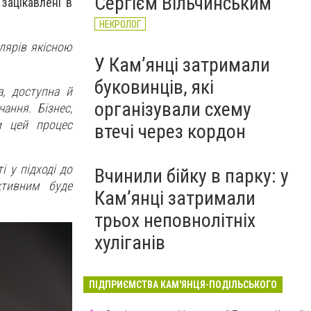
Сергієм Вільчинським
зацікавлені в
НЕКРОЛОГ
олярів якісною
У Кам’янці затримали
буковинців, які
а, доступна й
організували схему
ання. Бізнес,
и цей процес
втечі через кордон
 у підході до
Вчинили бійку в парку: у
ективним буде
Кам’янці затримали
трьох неповнолітніх
хуліганів
ПІДПРИЄМСТВА КАМ'ЯНЦЯ-ПОДІЛЬСЬКОГО