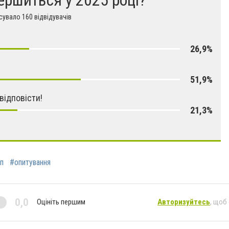
увало 160 відвідувачів
26,9%
51,9%
відповісти!
21,3%
п
#опитування
0,0
Оцініть першим
Авторизуйтесь
, щоб