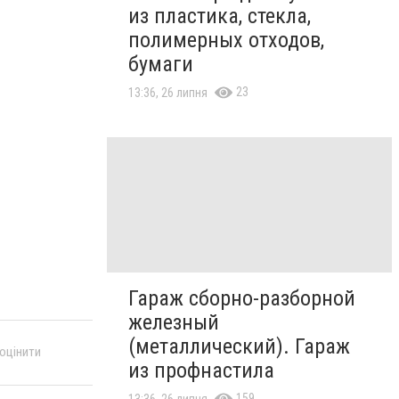
из пластика, стекла,
полимерных отходов,
бумаги
23
13:36, 26 липня
Гараж сборно-разборной
железный
(металлический). Гараж
 оцінити
из профнастила
159