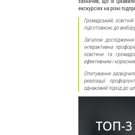
зазначив, що їх цікавил
екскурсіях на різні підп
Громадський, освітній
підготовкою до вибору
Загалом дослідження 
інтерактивна профорі
освітяни та громадс
ефективним і корисним
Опитування засвідчило
реалізації профоріє
однаковий підхід до це