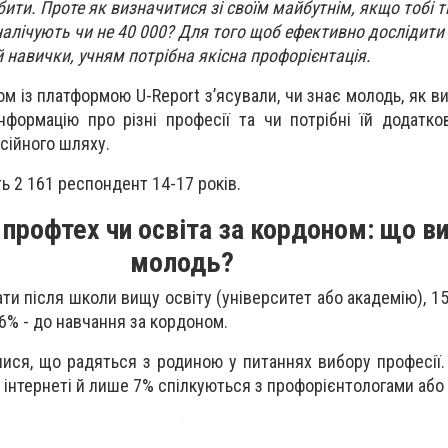
бити. Проте як визначитися зі своїм майбутнім, якщо тобі т
і налічують чи не 40 000? Для того щоб ефективно дослідити 
й навички, учням потрібна якісна профорієнтація.
м із платформою U-Report зʼясували, чи знає молодь, як ви
формацію про різні професії та чи потрібні їй додатко
сійного шляху.
ь 2 161 респондент 14-17 років.
 профтех чи освіта за кордоном: що в
молодь?
ти після школи вищу освіту (університет або академію), 1
 6% - до навчання за кордоном.
лися, що радяться з родиною у питаннях вибору професії
 інтернеті й лише 7% спілкуються з профорієнтологами або