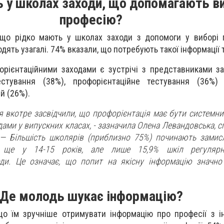
ь у школах заходи, що допомагають в
професію?
 що рідко мають у школах заходи з допомоги у виборі 
одять узагалі. 74% вказали, що потребують такої інформації т
ієнтаційними заходами є зустрічі з представниками за
естування (38%), профорієнтаційне тестування (36%) 
й (26%).
я вкотре засвідчили, що профорієнтація має бути системни
ами у випускних класах, - зазначила Олена Левандовська, 
 — Більшість школярів (приблизно 75%) починають зами
 ще у 14-15 років, але лише 15,9% шкіл регулярн
оди. Це означає, що попит на якісну інформацію значно
Де молодь шукає інформацію?
що їм зручніше отримувати інформацію про професії з і