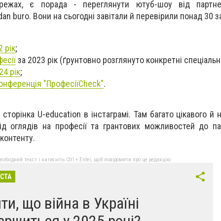
режах, є порада - переглянути ютуб-шоу від партн
edan buro. Вони на сьогодні завітали й перевірили понад 30 з
 рік
;
фесії
за 2023 рік (ґрунтовно розглянуто конкретні спеціальн
4 рік
;
онференція "ПрофесіїCheck"
.
 сторінка U-education в інстаграмі. Там багато цікавого й
від оглядів на професії та грантових можливостей до па
контенту.
бхідний текст і натисніть Ctrl + Enter, щоб повідомити про це редакцію
ІСТА
ти, що війна в Україні
ершиться у 2025 році?