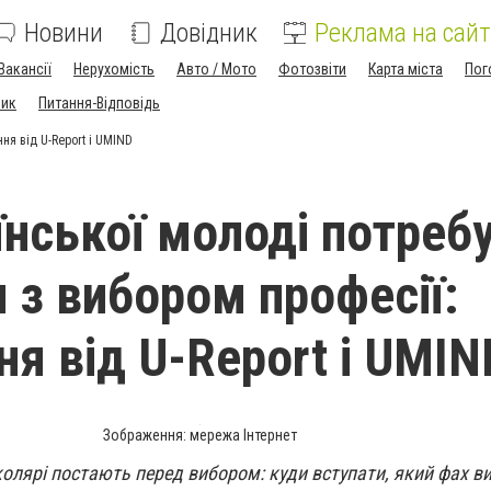
Новини
Довідник
Реклама на сайт
Вакансії
Нерухомість
Авто / Мото
Фотозвіти
Карта міста
Пог
ник
Питання-Відповідь
ня від U-Report і UMIND
їнської молоді потреб
 з вибором професії:
ня від U-Report і UMIN
Зображення: мережа Інтернет
колярі постають перед вибором: куди вступати, який фах в