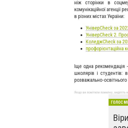
ніж сторінки в соцме
комунікаційної агенції p
в різних містах України:
УніверCheck за 2022
УніверCheck 2. Про
КоледжCheck за 202
профорієнтаційна к
Іще одна рекомендація -
школярів і студентів: 
розважально-освітнього 
Якщо ви помітили помилку, виділіть нео
ГОЛОС М
Віри
зав