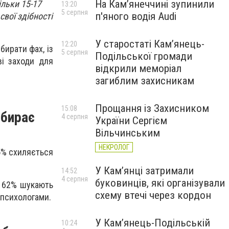
На Камʼянеччині зупинили
ільки 15-17
13:20
5 серпня
п'яного водія Audi
свої здібності
У старостаті Кам’янець-
12:20
бирати фах, із
5 серпня
Подільської громади
ві заходи для
відкрили меморіал
загиблим захисникам
Прощання із Захисником
15:08
ибирає
4 серпня
України Сергієм
Вільчинським
НЕКРОЛОГ
5% схиляється
У Кам’янці затримали
14:52
4 серпня
буковинців, які організували
. 62% шукають
схему втечі через кордон
 психологами.
У Кам’янець-Подільській
10:24