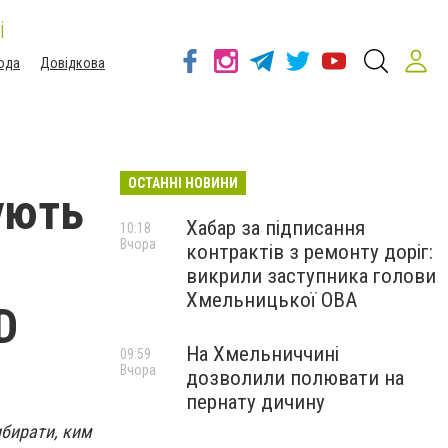
і
ода
Довідкова
ОСТАННІ НОВИНИ
ують
Хабар за підписання
10:18
Вчора
контрактів з ремонту доріг:
викрили заступника голови
Хмельницької ОВА
D
На Хмельниччині
09:59
Вчора
дозволили полювати на
пернату дичину
ибирати, ким