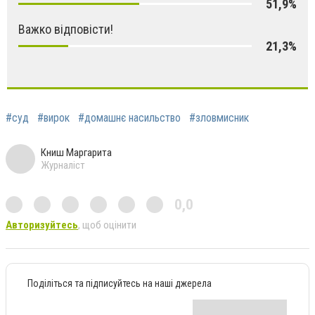
51,9%
Важко відповісти!
21,3%
#суд
#вирок
#домашнє насильство
#зловмисник
Книш Маргарита
Журналіст
0,0
Авторизуйтесь
, щоб оцінити
Поділіться та підписуйтесь на наші джерела