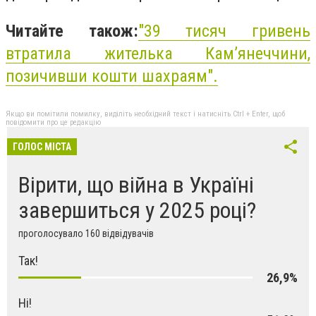
Читайте також:
"39 тисяч гривень
втратила жителька Камʼянеччини,
позичивши кошти шахраям".
Якщо ви помітили помилку, виділіть необхідний текст і натисніть Ctrl + Enter, щоб
повідомити про це редакцію
ГОЛОС МІСТА
Вірити, що війна в Україні
завершиться у 2025 році?
проголосувало 160 відвідувачів
Так!
26,9%
Ні!