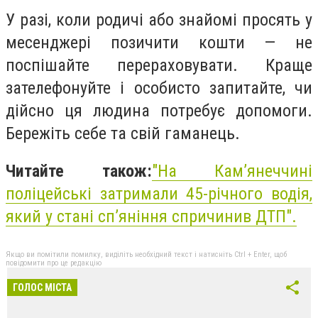
У разі, коли родичі або знайомі просять у
месенджері позичити кошти — не
поспішайте перераховувати. Краще
зателефонуйте і особисто запитайте, чи
дійсно ця людина потребує допомоги.
Бережіть себе та свій гаманець.
Читайте також:
"На Кам’янеччині
поліцейські затримали 45-річного водія,
який у стані сп’яніння спричинив ДТП".
Якщо ви помітили помилку, виділіть необхідний текст і натисніть Ctrl + Enter, щоб
повідомити про це редакцію
ГОЛОС МІСТА