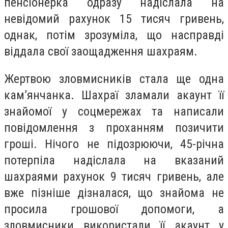
пенсіонерка одразу надіслала на
невідомий рахунок 15 тисяч гривень,
однак, потім зрозуміла, що насправді
віддала свої заощадження шахраям.
Жертвою зловмисників стала ще одна
камʼянчанка. Шахраї зламали акаунт її
знайомої у соцмережах та написали
повідомлення з проханням позичити
гроші. Нічого не підозрюючи, 45-річна
потерпіла надіслала на вказаний
шахраями рахунок 9 тисяч гривень, але
вже пізніше дізналася, що знайома не
просила грошової допомоги, а
зловмисники використали її акаунт у