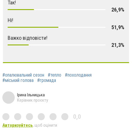
Так!
26,9%
Ні!
51,9%
Важко відповісти!
21,3%
#опалювальний сезон
#тепло
#похолодання
#міський голова
#громада
Ірина Ільницька
Керівник проєкту
0,0
Авторизуйтесь
, щоб оцінити