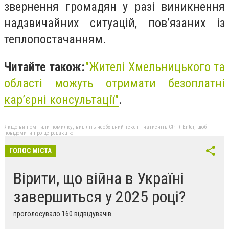
звернення громадян у разі виникнення
надзвичайних ситуацій, пов’язаних із
теплопостачанням.
Читайте також:
"
Жителі Хмельницького та
області можуть отримати безоплатні
кар’єрні консультації"
.
Якщо ви помітили помилку, виділіть необхідний текст і натисніть Ctrl + Enter, щоб
повідомити про це редакцію
ГОЛОС МІСТА
Вірити, що війна в Україні
завершиться у 2025 році?
проголосувало 160 відвідувачів