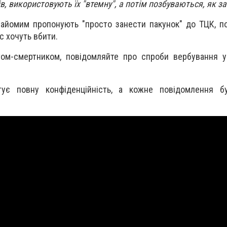
в, використовують їх "втемну", а потім позбуваються, як за
йомим пропонують "просто занести пакунок" до ТЦК, пол
ас хочуть вбити.
ом-смертником, повідомляйте про спроби вербування у
тує повну конфіденційність, а кожне повідомлення б