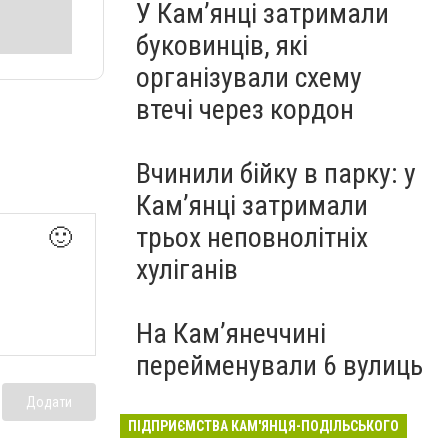
У Кам’янці затримали
буковинців, які
організували схему
втечі через кордон
Вчинили бійку в парку: у
Кам’янці затримали
трьох неповнолітніх
🙂
хуліганів
На Камʼянеччині
перейменували 6 вулиць
Додати
ПІДПРИЄМСТВА КАМ'ЯНЦЯ-ПОДІЛЬСЬКОГО