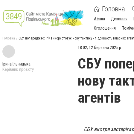
Головна
Афіша
Дозвілля
Оголошення
Поміч
Головна
СБУ попереджає: РФ використовує нову тактику - підривають власних аген
18:02, 12 березня 2025 р.
СБУ попе
Ірина Ільницька
Керівник проєкту
нову так
агентів
СБУ вкотре застерігає