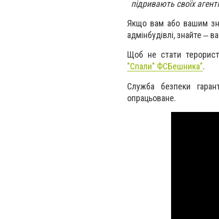
підривають своїх агенті
Якщо вам або вашим зна
адмінбудівлі, знайте ‒ в
Щоб не стати терорист
"Спали" ФСБешника"
.
Служба безпеки гаран
опрацьоване.