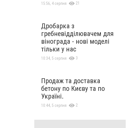
21
15:56, 4 серпня
Дробарка з
гребневідділювачем для
вінограда - нові моделі
тільки у нас
3
10:34, 5 серпня
Продаж та доставка
бетону по Києву та по
Україні.
2
10:44, 5 серпня