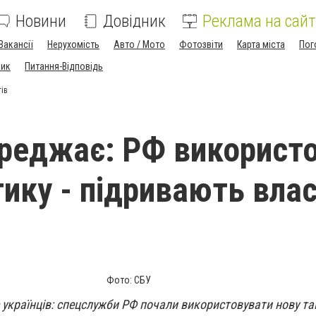
Новини
Довідник
Реклама на сайт
Вакансії
Нерухомість
Авто / Мото
Фотозвіти
Карта міста
Пог
ник
Питання-Відповідь
тів
реджає: РФ використ
тику - підривають вла
Фото: СБУ
 українців: спецслужби РФ почали використовувати нову та