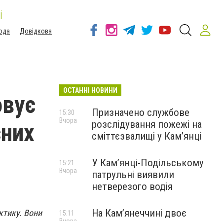
і
ода
Довідкова
ОСТАННІ НОВИНИ
овує
Призначено службове
15:30
Вчора
розслідування пожежі на
сних
сміттєзвалищі у Кам’янці
У Кам’янці-Подільському
15:21
Вчора
патрульні виявили
нетверезого водія
На Камʼянеччині двоє
ктику. Вони
15:11