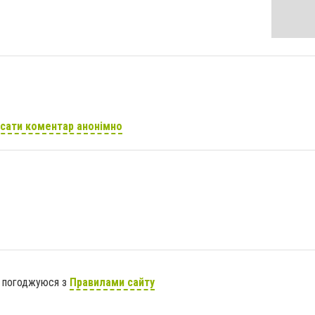
сати коментар анонімно
я погоджуюся з
Правилами сайту