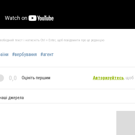
бхідний текст і натисніть Ctrl + Enter, щоб повідомити про це редакцію
аїни
#вербування
#агент
0,0
Оцініть першим
Авторизуйтесь
, щоб
 наші джерела