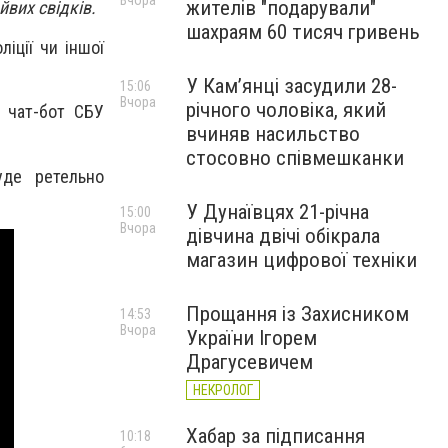
Вчора
жителів "подарували"
йвих свідків.
шахраям 60 тисяч гривень
іції чи іншої
У Камʼянці засудили 28-
15:06
Вчора
річного чоловіка, який
 чат-бот СБУ
вчиняв насильство
стосовно співмешканки
уде ретельно
У Дунаївцях 21-річна
15:00
Вчора
дівчина двічі обікрала
магазин цифрової техніки
Прощання із Захисником
14:53
Вчора
України Ігорем
Драгусевичем
НЕКРОЛОГ
Хабар за підписання
10:18