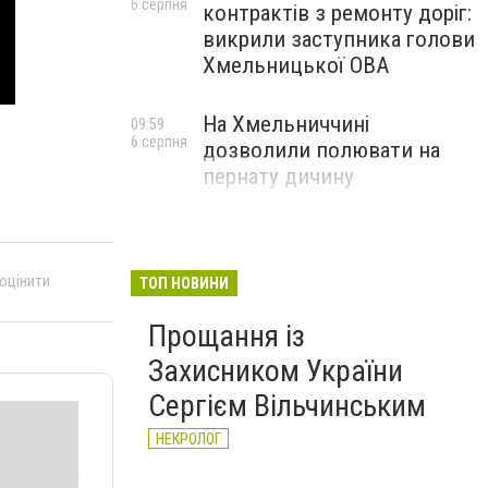
6 серпня
контрактів з ремонту доріг:
викрили заступника голови
Хмельницької ОВА
На Хмельниччині
09:59
6 серпня
дозволили полювати на
пернату дичину
 оцінити
ТОП НОВИНИ
Прощання із
Захисником України
Сергієм Вільчинським
НЕКРОЛОГ