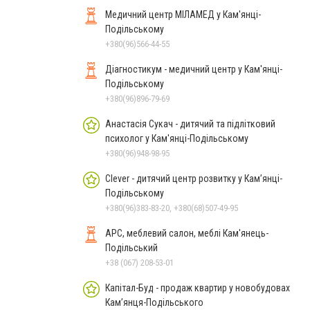
Медичний центр МІЛАМЕД у Кам'янці-
Подільському
+380(96)566-44-55
Діагностикум - медичний центр у Кам'янці-
Подільському
+380(96)896-79-69
Анастасія Сукач - дитячий та підлітковий
психолог у Кам'янці-Подільському
+380(96)948-98-95
Clever - дитячий центр розвитку у Кам’янці-
Подільському
+380(96)383-83-20, +380(68)507-49-95
АРС, меблевий салон, меблі Кам'янець-
Подільський
+38 (067) 208-53-01
Капітал-Буд - продаж квартир у новобудовах
Кам’янця-Подільського