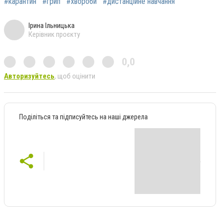
#карантин
#грип
#хвороби
#дистанційне навчання
Ірина Ільницька
Керівник проєкту
0,0
Авторизуйтесь
, щоб оцінити
Поділіться та підписуйтесь на наші джерела