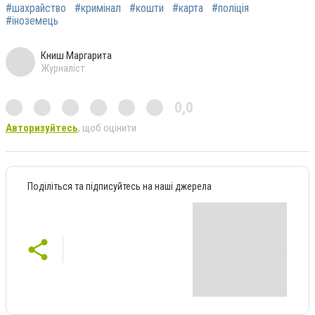
#шахрайство
#кримінал
#кошти
#карта
#поліція
#іноземець
Книш Маргарита
Журналіст
0,0
Авторизуйтесь
, щоб оцінити
Поділіться та підписуйтесь на наші джерела