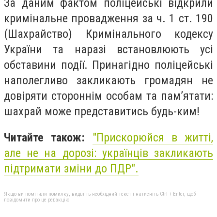
За даним фактом поліцейські відкрили
кримінальне провадження за ч. 1 ст. 190
(Шахрайство) Кримінального кодексу
України та наразі встановлюють усі
обставини події. Принагідно поліцейські
наполегливо закликають громадян не
довіряти стороннім особам та пам’ятати:
шахрай може представитись будь-ким!
Читайте також:
"Прискорюйся в житті,
але не на дорозі: українців закликають
підтримати зміни до ПДР".
Якщо ви помітили помилку, виділіть необхідний текст і натисніть Ctrl + Enter, щоб
повідомити про це редакцію