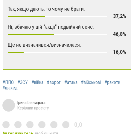
Так, якщо дають, то чому не брати.
37,2%
Ні, вбачаю у цій "акції" подвійний сенс.
46,8%
Ще не визначився/визначилася.
16,0%
#ППО
#ЗСУ
#війна
#ворог
#атака
#військові
#ракети
#шахед
Ірина Ільницька
Керівник проєкту
0,0
Авторизуйтесь
, щоб оцінити