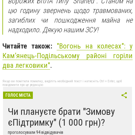
ворожих БпЛА типу "Shahed". Станом на
цю годину звернень щодо травмованих,
загиблих чи пошкодження майна не
надходило. Дякую нашим ЗСУ!
Читайте також:
"Вогонь на колесах": у
Кам’янець-Подільському районі горіли
два легковики"
.
Якщо ви помітили помилку, виділіть необхідний текст і натисніть Ctrl + Enter, щоб
повідомити про це редакцію
ГОЛОС МІСТА
Чи плануєте брати "Зимову
єПідтримку" (1 000 грн)?
проголосували 94 відвідувачів