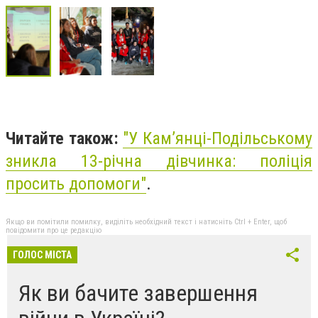
Читайте також:
"
У Кам’янці-Подільському
зникла 13-річна дівчинка: поліція
просить допомоги"
.
Якщо ви помітили помилку, виділіть необхідний текст і натисніть Ctrl + Enter, щоб
повідомити про це редакцію
ГОЛОС МІСТА
Як ви бачите завершення