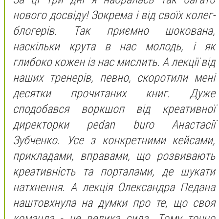
нового досвіду! Зокрема і від своїх колег-
блогерів. Так приємно шокована,
наскільки крута в нас молодь, і як
глибоко кожен із нас мислить. А лекції від
наших тренерів, певно, скоротили мені
десятки прочитаних книг. Дуже
сподобався воркшоп від креативної
директорки pedan buro Анастасії
Зубченко. Усе з конкретними кейсами,
прикладами, вправами, що розвивають
креативність та порталами, де шукати
натхнення. А лекція Олександра Педана
наштовхнула на думки про те, що своя
команда - це велика сила. Тому точно