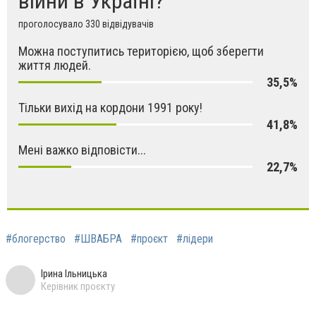
війни в Україні?
проголосувало 330 відвідувачів
Можна поступитись територією, щоб зберегти
життя людей.
35,5%
Тільки вихід на кордони 1991 року!
41,8%
Мені важко відповісти...
22,7%
#блогерство
#ШВАБРА
#проєкт
#лідери
Ірина Ільницька
Керівник проєкту