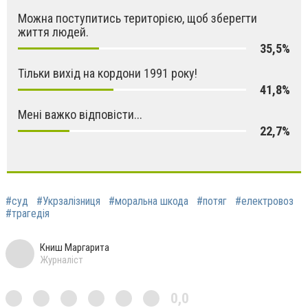
Можна поступитись територією, щоб зберегти
життя людей.
35,5%
Тільки вихід на кордони 1991 року!
41,8%
Мені важко відповісти...
22,7%
#суд
#Укрзалізниця
#моральна шкода
#потяг
#електровоз
#трагедія
Книш Маргарита
Журналіст
0,0