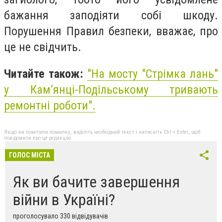
бажання заподіяти собі шкоду.
Порушення Правил безпеки, вважає, про
це не свідчить.
Читайте також:
"На мосту "Стрімка лань"
у Кам’янці-Подільському тривають
ремонтні роботи".
Якщо ви помітили помилку, виділіть необхідний текст і натисніть Ctrl + Enter, щоб
повідомити про це редакцію
ГОЛОС МІСТА
Як ви бачите завершення
війни в Україні?
проголосувало 330 відвідувачів