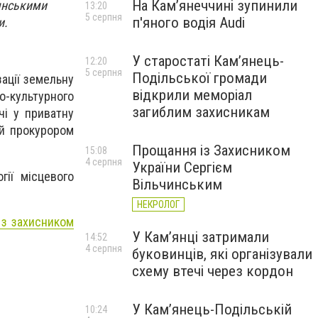
На Камʼянеччині зупинили
иянськими
13:20
5 серпня
п'яного водія Audi
и.
У старостаті Кам’янець-
12:20
5 серпня
Подільської громади
ації земельну
відкрили меморіал
-культурного
загиблим захисникам
чі у приватну
ий прокурором
Прощання із Захисником
15:08
4 серпня
України Сергієм
гії місцевого
Вільчинським
НЕКРОЛОГ
 з захисником
У Кам’янці затримали
14:52
4 серпня
буковинців, які організували
схему втечі через кордон
У Кам’янець-Подільській
10:24