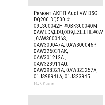
Ремонт АКПП Audi VW DSG
DQ200 DQ500 #
09L300042H #0BK300040M
0AW,LDV,LDU,0D9,LZL,LHL#0A
, 0AW300046S,
0AW300047A, 0AW300046P,
0AW325031AK,
0AW301212A ,
0AW323911AQ,
0AW398321A, 0AW323257A,
01J398941A, 01J323945
10:57, 31 липня