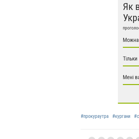
Як 
Укр
проголос
Можна 
Тільки
Мені в
#прокураутра
#кургани
#