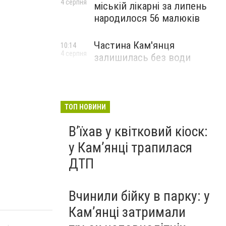
4 серпня
міській лікарні за липень
народилося 56 малюків
Частина Кам'янця
10:14
4 серпня
залишилась без води
ТОП НОВИНИ
Вʼїхав у квітковий кіоск:
у Камʼянці трапилася
ДТП
Вчинили бійку в парку: у
Кам’янці затримали