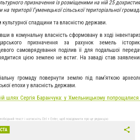
ультурного призначення із розміщеними на ній 25 дохрист
 на території Гуменецької сільської територіальної громад
м культурної спадщини та власністю держави.
вши в комунальну власність сформовану в ході інвентариз
одарського призначення за рахунок земель історико
цевого самоврядування поділив її для подальшої переда
орядитися цією землею не встиг. На заваді став заявлен
іальну громаду повернути землю під пам’яткою археоло
ької епохи у власність держави.
ій шлях Сергія Баранчука: у Хмельницькому попрощалися
бхідний текст і натисніть Ctrl + Enter, щоб повідомити про це редакцію
ІСТА