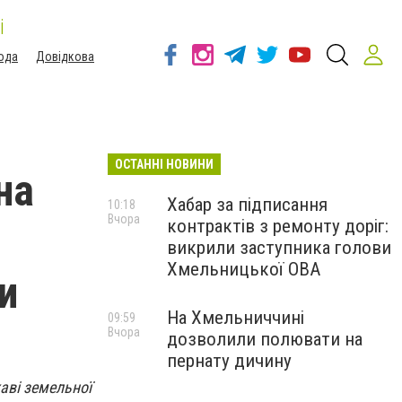
і
ода
Довідкова
ОСТАННІ НОВИНИ
на
Хабар за підписання
10:18
Вчора
контрактів з ремонту доріг:
викрили заступника голови
Хмельницької ОВА
и
На Хмельниччині
09:59
Вчора
дозволили полювати на
пернату дичину
аві земельної