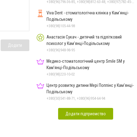
+380(96)796-36-85, +380(98)812-63-48, +380(97)782-45-70
Viva Dent - стоматологічна клініка у Кам'янці-
Подільському
+380(98)105-44-98
Анастасія Сукач - дитячий та підлітковий
психолог у Кам'янці-Подільському
Додати
+380(96)948-98-95
Медико-стоматологічний центр Smile SM у
Кам’янці-Подільському
+380(98)220-10-02
Центр розвитку дитини Мері Поппінс у Кам'янці-
Подільському
+380(50)541-88-71, +380(96)954-64-94
Додати підприємство