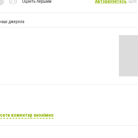
0,0
Оцініть першим
Авторизуйтесь
, щоб
 наші джерела
сати коментар анонімно