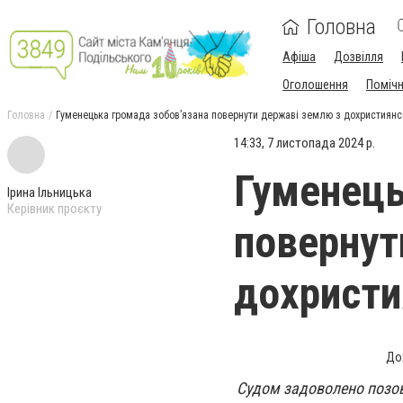
Головна
Афіша
Дозвілля
Оголошення
Поміч
Головна
Гуменецька громада зобов’язана повернути державі землю з дохристиян
14:33, 7 листопада 2024 р.
Гуменець
Ірина Ільницька
Керівник проєкту
повернут
дохристи
До
Судом задоволено позо