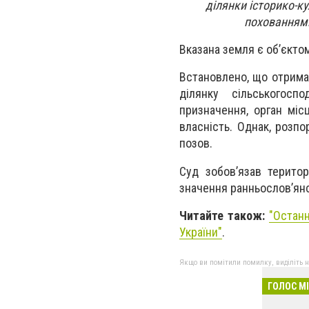
ділянки історико-к
похованнями
Вказана земля є об’єкто
Встановлено, що отрима
ділянку сільськогосп
призначення, орган міс
власність. Однак, розп
позов.
Суд зобов’язав територ
значення ранньослов’янс
Читайте також:
"
Останн
України"
.
Якщо ви помітили помилку, виділіть нео
ГОЛОС М