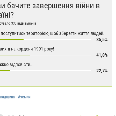
ви бачите завершення війни в
аїні?
увало 330 відвідувачів
поступитись територією, щоб зберегти життя людей.
35,5%
 вихід на кордони 1991 року!
41,8%
ажко відповісти...
22,7%
спадщина
#земля