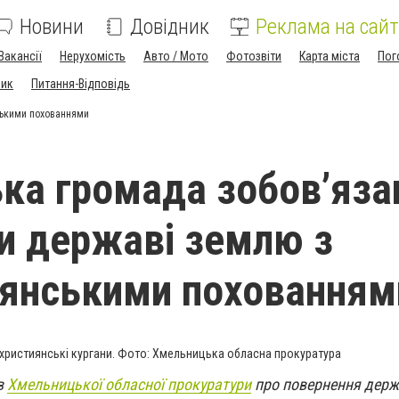
Новини
Довідник
Реклама на сайт
Вакансії
Нерухомість
Авто / Мото
Фотозвіти
Карта міста
Пог
ник
Питання-Відповідь
ськими похованнями
ка громада зобов’яза
и державі землю з
янськими похованням
християнські кургани. Фото: Хмельницька обласна прокуратура
в
Хмельницької обласної прокуратури
про повернення держ