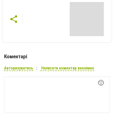
Коментарі
Авторизуватись
Написати коментар анонімно
🙂