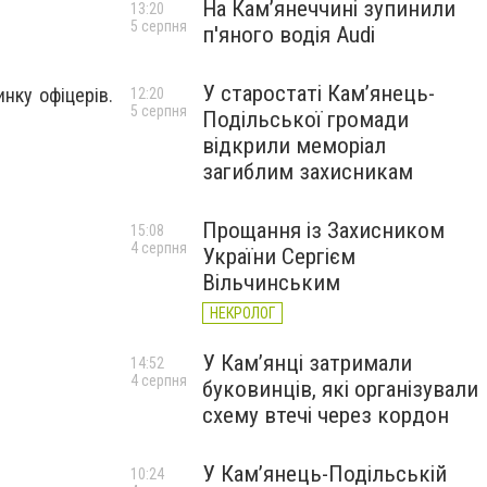
На Камʼянеччині зупинили
13:20
5 серпня
п'яного водія Audi
У старостаті Кам’янець-
нку офіцерів.
12:20
5 серпня
Подільської громади
відкрили меморіал
загиблим захисникам
Прощання із Захисником
15:08
4 серпня
України Сергієм
Вільчинським
НЕКРОЛОГ
У Кам’янці затримали
14:52
4 серпня
буковинців, які організували
схему втечі через кордон
У Кам’янець-Подільській
10:24