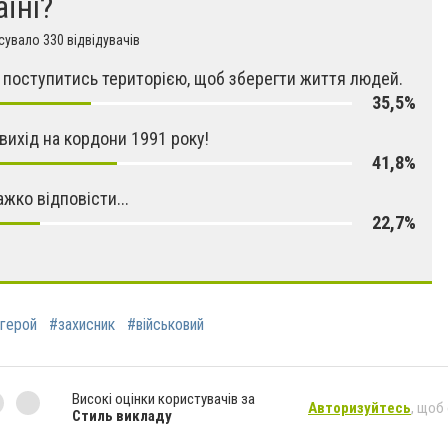
аїні?
увало 330 відвідувачів
поступитись територією, щоб зберегти життя людей.
35,5%
 вихід на кордони 1991 року!
41,8%
ажко відповісти...
22,7%
герой
#захисник
#військовий
Високі оцінки користувачів за
Авторизуйтесь
, щоб
Стиль викладу