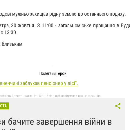
ародові мужньо захищав рідну землю до останнього подиху.
тра, 30 жовтня. З 11:00 - загальноміське прощання в Буди
о 13:30.
а близьким.
Полеглий Герой
янеччині заблукав пенсіонер у лісі".
бхідний текст і натисніть Ctrl + Enter, щоб повідомити про це редакцію
ІСТА
ви бачите завершення війни в