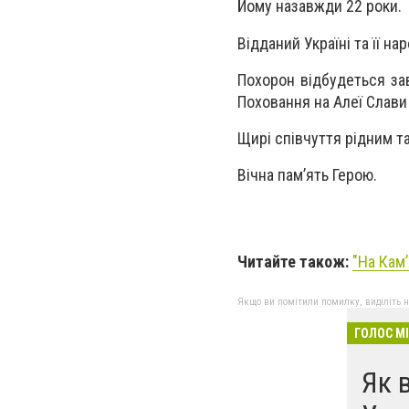
Йому назавжди 22 роки.
Відданий Україні та її н
Похорон відбудеться зав
Поховання на Алеї Слави 
Щирі співчуття рідним т
Вічна пам’ять Герою.
Читайте також:
"На Камʼ
Якщо ви помітили помилку, виділіть нео
ГОЛОС М
Як 