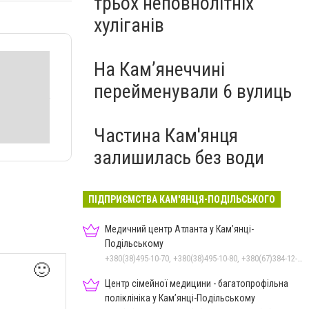
трьох неповнолітніх
хуліганів
На Камʼянеччині
перейменували 6 вулиць
Частина Кам'янця
залишилась без води
ПІДПРИЄМСТВА КАМ'ЯНЦЯ-ПОДІЛЬСЬКОГО
Медичний центр Атланта у Кам’янці-
Подільському
+380(38)495-10-70, +380(38)495-10-80, +380(67)384-12-07
🙂
Центр сімейної медицини - багатопрофільна
поліклініка у Кам’янці-Подільському