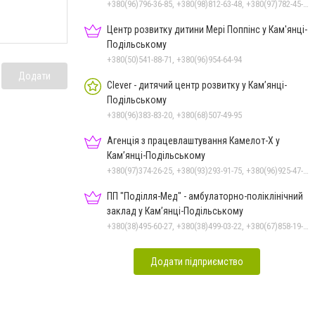
+380(96)796-36-85, +380(98)812-63-48, +380(97)782-45-70
Центр розвитку дитини Мері Поппінс у Кам'янці-
Подільському
+380(50)541-88-71, +380(96)954-64-94
Додати
Clever - дитячий центр розвитку у Кам’янці-
Подільському
+380(96)383-83-20, +380(68)507-49-95
Агенція з працевлаштування Камелот-Х у
Кам’янці-Подільському
+380(97)374-26-25, +380(93)293-91-75, +380(96)925-47-71, +380(73)327-54-83
ПП "Поділля-Мед" - амбулаторно-поліклінічний
заклад у Кам’янці-Подільському
+380(38)495-60-27, +380(38)499-03-22, +380(67)858-19-75
Додати підприємство