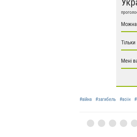
Укр
проголос
Можна 
Тільки
Мені в
#війна
#загибель
#воїн
#