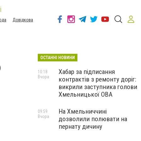
і
ода
Довідкова
ОСТАННІ НОВИНИ
о
Хабар за підписання
10:18
Вчора
контрактів з ремонту доріг:
викрили заступника голови
Хмельницької ОВА
На Хмельниччині
09:59
Вчора
дозволили полювати на
пернату дичину