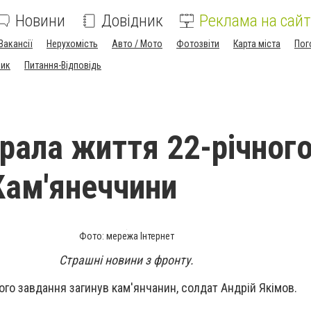
Новини
Довідник
Реклама на сайт
Вакансії
Нерухомість
Авто / Мото
Фотозвіти
Карта міста
Пог
ник
Питання-Відповідь
брала життя 22-річног
 Кам'янеччини
Фото: мережа Інтернет
Страшні новини з фронту.
ого завдання загинув кам'янчанин, солдат Андрій Якімов.