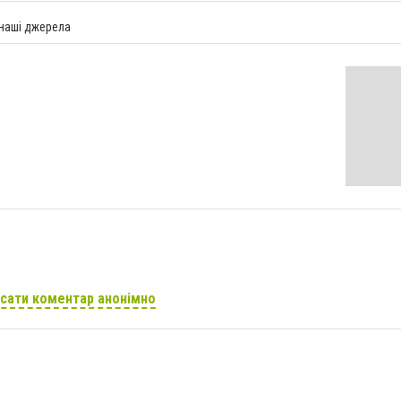
 наші джерела
сати коментар анонімно