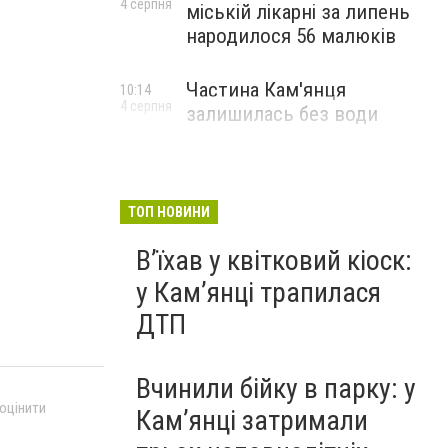
4 серпня
міській лікарні за липень
народилося 56 малюків
Частина Кам'янця
10:14
4 серпня
залишилась без води
ТОП НОВИНИ
Вʼїхав у квітковий кіоск:
у Камʼянці трапилася
ДТП
Вчинили бійку в парку: у
 оцінити
Кам’янці затримали