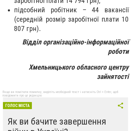
заробітної плати 14 794 грн);
підсобний робітник – 44 вакансії
(середній розмір заробітної плати 10
807 грн).
Відділ організаційно-інформаційної
роботи
Х
мельницьк
ого
обласн
ого
центр
у
зайнятості
Якщо ви помітили помилку, виділіть необхідний текст і натисніть Ctrl + Enter, щоб
повідомити про це редакцію
ГОЛОС МІСТА
Як ви бачите завершення