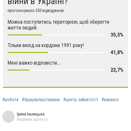
війни в Україні?
проголосувало 330 відвідувачів
Можна поступитись територією, щоб зберегти
життя людей.
35,5%
Тільки вихід на кордони 1991 року!
41,8%
Мені важко відповісти...
22,7%
#робота
#працевлаштування
#центр зайнятості
#вакансії
Ірина Ільницька
Керівник проєкту