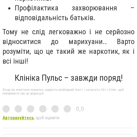
Профілактика захворювання –
відповідальність батьків.
Тому не слід легковажно і не серйозно
відноситися до марихуани.. Варто
розуміти, що це такий же наркотик, як і
всі інші!
Клініка Пульс – завжди поряд!
Якщо ви помітили помилку, виділіть необхідний текст і натисніть Ctrl + Enter, щоб
повідомити про це редакцію
0,0
Авторизуйтесь
, щоб оцінити