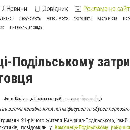
Новини
Довідник
Реклама на сайт
Вакансії
Нерухомість
Авто / Мото
Фотозвіти
Карта міста
Пог
ник
Питання-Відповідь
ці-Подільському затр
говця
Фото: Кам’янець-Подільське районне управління поліції
гав вдома канабіс, який потім фасував та збував наркоза
атримали 21-річного жителя Кам’янця-Подільського, який
котиків, п
овідомили у
Кам’янець-Подільському районно