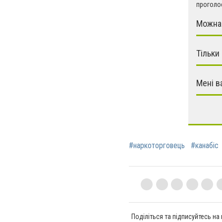
проголос
Можна 
Тільки
Мені в
#наркоторговець
#канабіс
Поділіться та підписуйтесь на