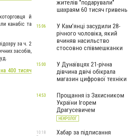
жителів "подарували"
шахраям 60 тисяч гривень
которговця й
ли канабіс та
У Камʼянці засудили 28-
15:06
річного чоловіка, який
вчиняв насильство
ідозру за ч. 2
стосовно співмешканки
ичних засобів,
уд.
У Дунаївцях 21-річна
15:00
 на 400 тисяч
дівчина двічі обікрала
магазин цифрової техніки
Прощання із Захисником
14:53
України Ігорем
Драгусевичем
НЕКРОЛОГ
Хабар за підписання
10:18