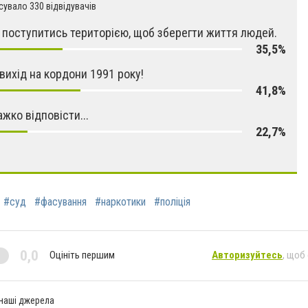
увало 330 відвідувачів
поступитись територією, щоб зберегти життя людей.
35,5%
 вихід на кордони 1991 року!
41,8%
ажко відповісти...
22,7%
#суд
#фасування
#наркотики
#поліція
0,0
Оцініть першим
Авторизуйтесь
, щоб
 наші джерела