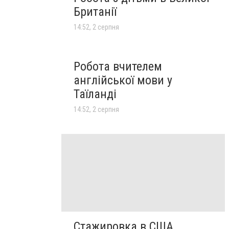
Британії
14:52, 2 серпня
Робота вчителем
англійської мови у
Таїланді
14:52, 2 серпня
Стажировка в США