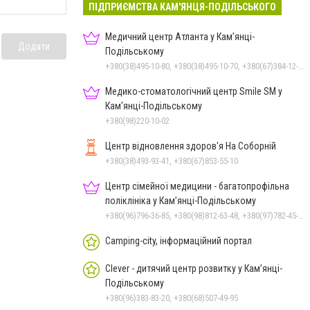
ПІДПРИЄМСТВА КАМ'ЯНЦЯ-ПОДІЛЬСЬКОГО
Медичний центр Атланта у Кам’янці-
Додати
Подільському
+380(38)495-10-80, +380(38)495-10-70, +380(67)384-12-07
Медико-стоматологічний центр Smile SM у
Кам’янці-Подільському
+380(98)220-10-02
Центр відновлення здоров'я На Соборній
+380(38)493-93-41, +380(67)853-55-10
Центр сімейної медицини - багатопрофільна
поліклініка у Кам’янці-Подільському
+380(96)796-36-85, +380(98)812-63-48, +380(97)782-45-70
Camping-city, інформаційний портал
Clever - дитячий центр розвитку у Кам’янці-
Подільському
+380(96)383-83-20, +380(68)507-49-95