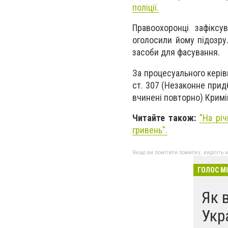
поліції.
Правоохоронці зафіксу
оголосили йому підозру
засоби для фасування.
За процесуального керів
ст. 307 (Незаконне прид
вчинені повторно) Кримі
Читайте також:
"На рі
гривень".
Якщо ви помітили помилку, виділіть нео
ГОЛОС М
Як 
Укр