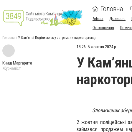
Головна
Афіша
Дозвілля
Оголошення
Поміч
Головна
У Кам’янці-Подільському затримали наркоторговця
18:26, 5 жовтня 2024 р.
У Кам’ян
Книш Маргарита
Журналіст
наркотор
Зловмисник збері
2 жовтня поліцейські з
займався продажем нар