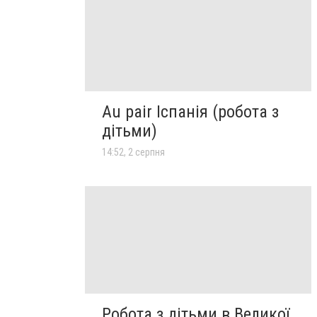
Au pair Іспанія (робота з
дітьми)
14:52, 2 серпня
Робота з дітьми в Великої