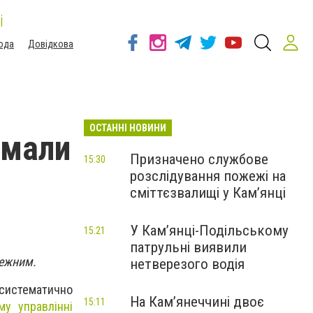
і
ода
Довідкова
ОСТАННІ НОВИНИ
имали
Призначено службове
15:30
розслідування пожежі на
сміттєзвалищі у Кам’янці
У Кам’янці-Подільському
15:21
патрульні виявили
лежним.
нетверезого водія
 систематично
На Камʼянеччині двоє
15:11
му управлінні