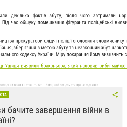
вали декілька фактів збуту, після чого затримали нар
. Під час обшуку помешкання фігуранта поліцейські вияви
ництва прокуратори слідчі поліції оголосили зловмиснику п
бання, зберігання з метою збуту та незаконний збут наркот
нального кодексу України. Міру покарання йому визначить с
чці Ушиця виявили браконьєра, який наловив риби майже
бхідний текст і натисніть Ctrl + Enter, щоб повідомити про це редакцію
ІСТА
ви бачите завершення війни в
аїні?