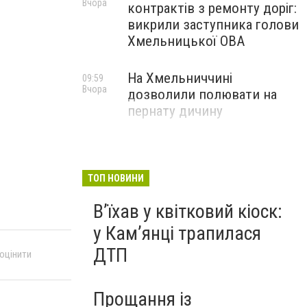
Вчора
контрактів з ремонту доріг:
викрили заступника голови
Хмельницької ОВА
На Хмельниччині
09:59
Вчора
дозволили полювати на
пернату дичину
ТОП НОВИНИ
Вʼїхав у квітковий кіоск:
у Камʼянці трапилася
ДТП
 оцінити
Прощання із