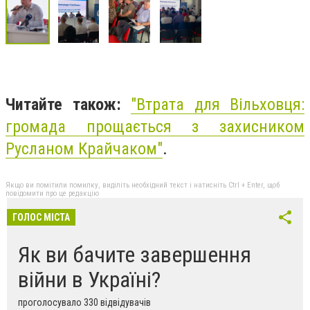
Читайте також:
"
Втрата для Вільховця:
громада прощається з захисником
Русланом Крайчаком"
.
Якщо ви помітили помилку, виділіть необхідний текст і натисніть Ctrl + Enter, щоб
повідомити про це редакцію
ГОЛОС МІСТА
Як ви бачите завершення
війни в Україні?
проголосувало 330 відвідувачів