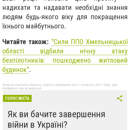
надихати та надавати необхідні знання
людям будь-якого віку для покращення
їхнього майбутнього.
Читайте також:
"
Сили ППО Хмельницької
області відбили нічну атаку
безпілотників: пошкоджено житловий
будинок"
.
Якщо ви помітили помилку, виділіть необхідний текст і натисніть Ctrl + Enter, щоб
повідомити про це редакцію
ГОЛОС МІСТА
Як ви бачите завершення
війни в Україні?