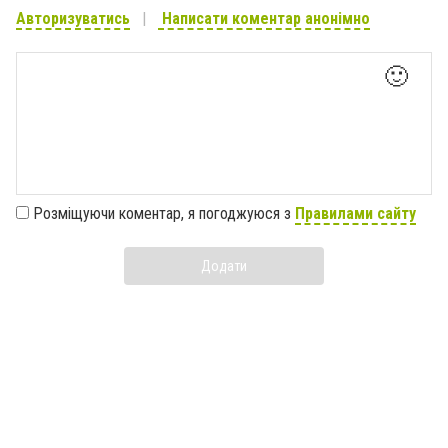
Авторизуватись
Написати коментар анонімно
🙂
Розміщуючи коментар, я погоджуюся з
Правилами сайту
Додати