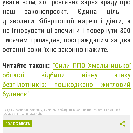
уваги всім, хто розганяє зараз зраду про
наш законопроєкт. Єдина ціль -
дозволити Кіберполіції нарешті діяти, а
не ігнорувати ці злочини і повернути 300
тисячам громадян, постраждалим за два
останні роки, їхнє законно нажите.
Читайте також:
"
Сили ППО Хмельницької
області відбили нічну атаку
безпілотників: пошкоджено житловий
будинок"
.
Якщо ви помітили помилку, виділіть необхідний текст і натисніть Ctrl + Enter, щоб
повідомити про це редакцію
ГОЛОС МІСТА