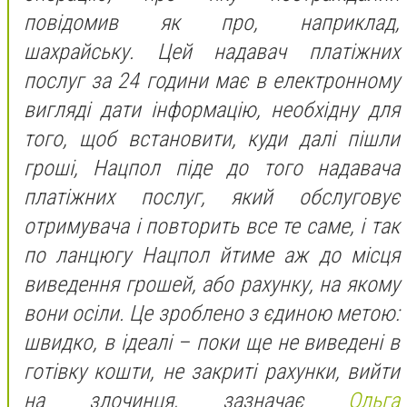
повідомив як про, наприклад,
шахрайську. Цей надавач платіжних
послуг за 24 години має в електронному
вигляді дати інформацію, необхідну для
того, щоб встановити, куди далі пішли
гроші, Нацпол піде до того надавача
платіжних послуг, який обслуговує
отримувача і повторить все те саме, і так
по ланцюгу Нацпол йтиме аж до місця
виведення грошей, або рахунку, на якому
вони осіли. Це зроблено з єдиною метою:
швидко, в ідеалі – поки ще не виведені в
готівку кошти, не закриті рахунки, вийти
на злочинця, зазначає
Ольга