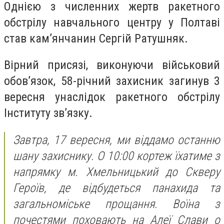
Однією з численних жертв ракетного
обстрілу навчального центру у Полтаві
став кам’янчанин Сергій Ратушняк.
Вірний присязі, виконуючи військовий
обовʼязок, 58-річний захисник загинув 3
вересня унаслідок ракетного обстрілу
Інституту зв’язку.
Завтра, 17 вересня, ми віддамо останню
шану захиснику. О 10:00 кортеж їхатиме з
напрямку м. Хмельницький до Скверу
Героїв, де відбудеться панахида та
загальноміське прощання. Воїна з
почестями поховають на Алеї Слави о