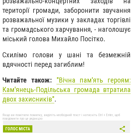
розважально-концертних заходів на
території громади, заборонити звучання
розважальної музики у закладах торгівлі
та громадського харчування, - наголошує
міський голова Михайло Посітко.
Схилімо голови у шані та безмежній
вдячності перед загиблим!
Читайте також:
"
Вічна пам'ять героям:
Кам'янець-Подільська громада втратила
двох захисників"
.
Якщо ви помітили помилку, виділіть необхідний текст і натисніть Ctrl + Enter, щоб
повідомити про це редакцію
ГОЛОС МІСТА