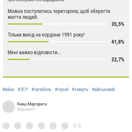
Можна поступитись територією, щоб зберегти
життя людей.
35,5%
Тільки вихід на кордони 1991 року!
41,8%
Мені важко відповісти...
22,7%
#війна
#ЗСУ
#загибель
#герой
#смерть
#військовий
Книш Маргарита
Журналіст
0,0