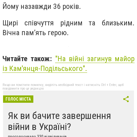
Йому назавжди 36 років.
Щирі співчуття рідним та близьким.
Вічна пам’ять герою.
Читайте також:
"На війні загинув майор
із Кам'янця-Подільського".
Якщо ви помітили помилку, виділіть необхідний текст і натисніть Ctrl + Enter, щоб
повідомити про це редакцію
ГОЛОС МІСТА
Як ви бачите завершення
війни в Україні?
проголосувало 330 відвідувачів