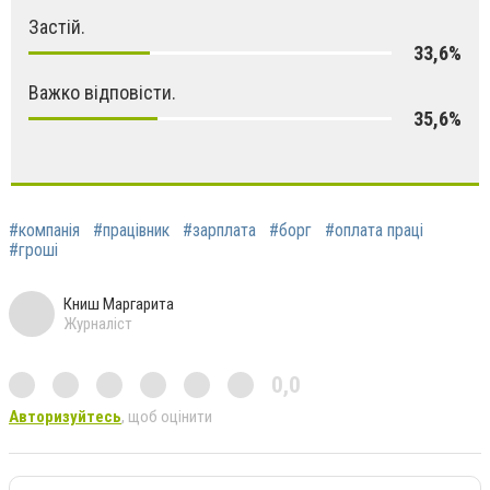
Застій.
33,6%
Важко відповісти.
35,6%
#компанія
#працівник
#зарплата
#борг
#оплата праці
#гроші
Книш Маргарита
Журналіст
0,0
Авторизуйтесь
, щоб оцінити