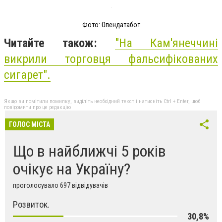
Фото: Опендатабот
Читайте також:
"На Кам'янеччині
викрили торговця фальсифікованих
сигарет".
Якщо ви помітили помилку, виділіть необхідний текст і натисніть Ctrl + Enter, щоб
повідомити про це редакцію
ГОЛОС МІСТА
Що в найближчі 5 років
очікує на Україну?
проголосувало 697 відвідувачів
Розвиток.
30,8%