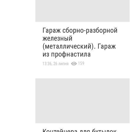
Гараж сборно-разборной
железный
(металлический). Гараж
из профнастила
159
13:36, 26 липня
Контейнера для бутылок