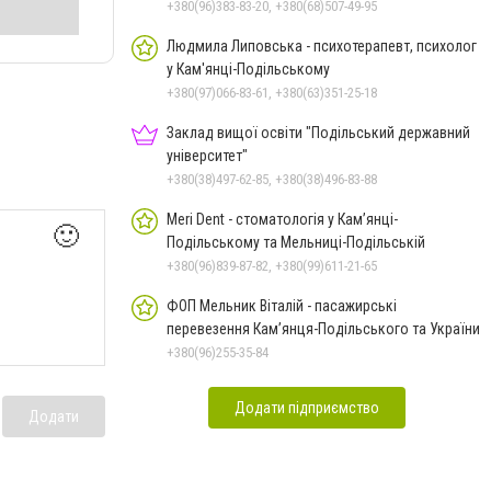
+380(96)383-83-20, +380(68)507-49-95
Людмила Липовська - психотерапевт, психолог
у Кам'янці-Подільському
+380(97)066-83-61, +380(63)351-25-18
Заклад вищої освіти "Подільський державний
університет"
+380(38)497-62-85, +380(38)496-83-88
Meri Dent - стоматологія у Кам’янці-
🙂
Подільському та Мельниці-Подільській
+380(96)839-87-82, +380(99)611-21-65
ФОП Мельник Віталій - пасажирські
перевезення Кам’янця-Подільського та України
+380(96)255-35-84
Додати підприємство
Додати