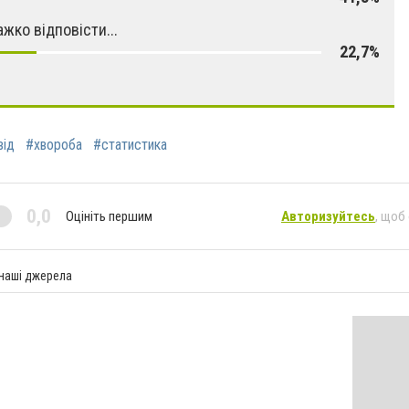
ажко відповісти...
22,7%
від
#хвороба
#статистика
0,0
Оцініть першим
Авторизуйтесь
, щоб
 наші джерела