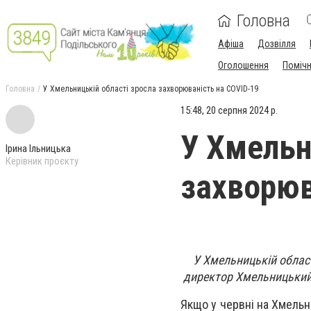
Головна
Афіша
Дозвілля
Оголошення
Поміч
Головна
У Хмельницькій області зросла захворюваність на COVID-19
15:48, 20 серпня 2024 р.
У Хмельн
Ірина Ільницька
Керівник проєкту
захворюв
У Хмельницькій област
директор Хмельницький
Якщо у червні на Хмельни