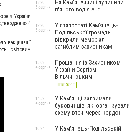
На Камʼянеччині зупинили
13:20
.
5 серпня
п'яного водія Audi
ров’я України
ідтверджено 4
У старостаті Кам’янець-
12:20
5 серпня
Подільської громади
відкрили меморіал
до вакцинації
загиблим захисникам
ють світовим
Прощання із Захисником
15:08
4 серпня
України Сергієм
Вільчинським
НЕКРОЛОГ
У Кам’янці затримали
14:52
4 серпня
буковинців, які організували
схему втечі через кордон
У Кам’янець-Подільській
10:24