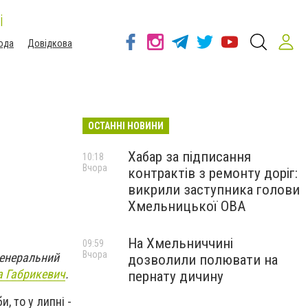
і
ода
Довідкова
ОСТАННІ НОВИНИ
Хабар за підписання
10:18
Вчора
контрактів з ремонту доріг:
викрили заступника голови
Хмельницької ОВА
На Хмельниччині
09:59
Вчора
генеральний
дозволили полювати на
 Габрикевич
.
пернату дичину
, то у липні -