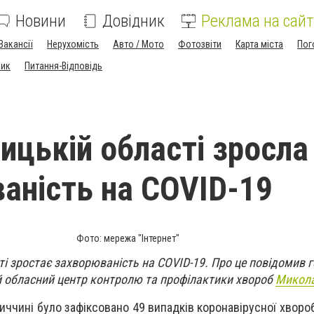
Новини
Довідник
Реклама на сайт
Вакансії
Нерухомість
Авто / Мото
Фотозвіти
Карта міста
Пог
ник
Питання-Відповідь
ицькій області зросла
аність на COVID-19
Фото: мережа "Інтернет"
і зростає захворюваність на COVID-19. Про це повідомив 
 обласний центр контролю та профілактики хвороб
Микола
ччині було зафіксовано 49 випадків коронавірусної хвороби