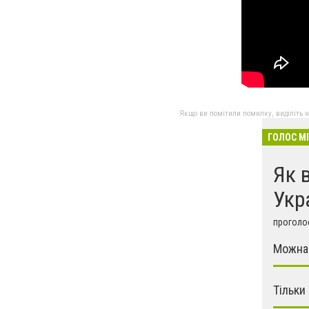
Якщо ви помітили помилку, виділіть нео
ГОЛОС М
Як 
Укр
проголос
Можна 
Тільки