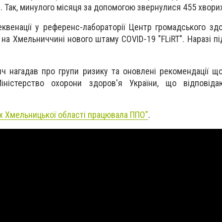
 Так, минулого місяця за допомогою звернулися 455 хворих
еквенації у референс-лабораторії Центр громадського здо
на Хмельниччині нового штаму COVID-19 "FLiRT". Наразі п
ч нагадав про групи ризику та оновлені рекомендації що
іністерство охорони здоров'я України, що відповіда
х Хмельницької області працювала ППО"
.