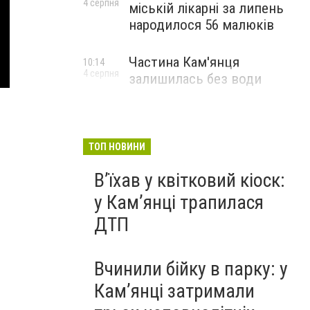
4 серпня
міській лікарні за липень
народилося 56 малюків
Частина Кам'янця
10:14
4 серпня
залишилась без води
ТОП НОВИНИ
Вʼїхав у квітковий кіоск:
у Камʼянці трапилася
ДТП
Вчинили бійку в парку: у
Кам’янці затримали