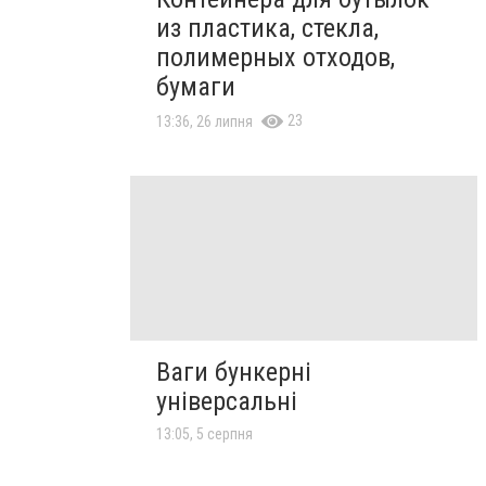
из пластика, стекла,
полимерных отходов,
бумаги
23
13:36, 26 липня
Ваги бункерні
універсальні
13:05, 5 серпня