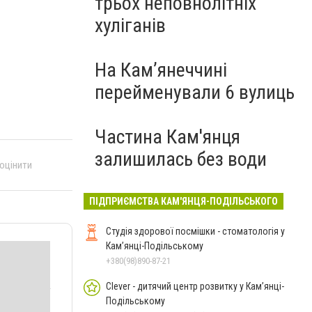
трьох неповнолітніх
хуліганів
На Камʼянеччині
перейменували 6 вулиць
Частина Кам'янця
залишилась без води
 оцінити
ПІДПРИЄМСТВА КАМ'ЯНЦЯ-ПОДІЛЬСЬКОГО
Студія здорової посмішки - стоматологія у
Кам’янці-Подільському
+380(98)890-87-21
Clever - дитячий центр розвитку у Кам’янці-
Подільському