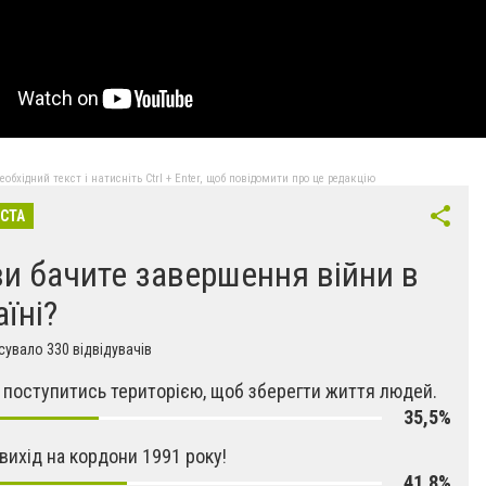
бхідний текст і натисніть Ctrl + Enter, щоб повідомити про це редакцію
ІСТА
ви бачите завершення війни в
аїні?
увало 330 відвідувачів
поступитись територією, щоб зберегти життя людей.
35,5%
 вихід на кордони 1991 року!
41,8%