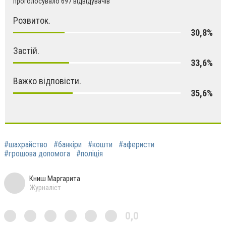
проголосувало 697 відвідувачів
Розвиток.
30,8%
Застій.
33,6%
Важко відповісти.
35,6%
#шахрайство
#банкіри
#кошти
#аферисти
#грошова допомога
#поліція
Книш Маргарита
Журналіст
0,0