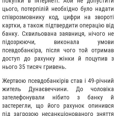
покупки в інтернеті. Аби не допустити
цього, потерпілій необхідно було надати
співрозмовнику код, цифри на звороті
картки, а також підтвердити операцію від
банку. Схвильована заявниця, нічого не
підозрюючи, виконала умови
псевдобанкіра, після чого той отримав
доступ до рахунку жінки й поцупив з
нього 35 тисяч гривень.
Жертвою псевдобанкірів став і 49-річний
житель Дунаєвеччини. До чоловіка
зателефонували нібито з банку й
застерегли, що його рахунок опинився
під загрозою несанкціонованого зняття